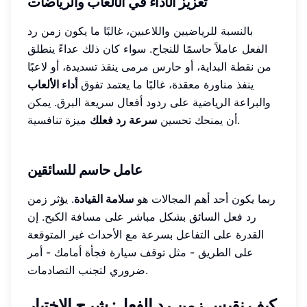
تعزيز الأداء في الألعاب والرياضات
بالنسبة للرياضيين واللاعبين، غالبًا ما يكون زمن رد
الفعل عاملاً حاسمًا للنجاح. سواء كان ذلك عداءً ينطلق
من نقطة البداية، أو حارس مرمى ينقذ تسديدة، أو لاعبًا
ينفذ مناورة معقدة، غالبًا ما يعتمد تفوق
أداء الألعاب
والبراعة الرياضية على ردود أفعال سريعة البرق. يمكن
ميزة تنافسية.
أن يمنحك تحسين
سرعة رد فعلك
عامل حاسم للسائقين
ربما يكون أحد أهم المجالات هو
سلامة القيادة
. يؤثر زمن
رد فعل السائق بشكل مباشر على مسافة الكبح. إن
القدرة على التفاعل بسرعة مع الأحداث غير المتوقعة
على الطريق - مثل توقف سيارة فجأة أمامك - أمر
ضروري لتجنب التصادمات.
كيف نقيس زمن رد الفعل: شرح الاختبار