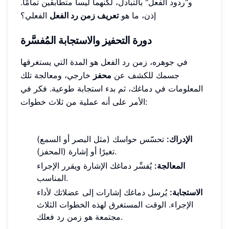
و"ردود الفعل" بالتبادل، لكنهما ليسا متطابقين تمامًا.
إذن، ما هو
تعريف زمن رد الفعل
الفعلي؟
دورة التحفيز والاستجابة المُفسَّرة
في جوهره، زمن رد الفعل هو المدة التي يستغرقها
جسمك للكشف عن
محفز
خارجي، ومعالجة تلك
المعلومات في دماغك، ثم بدء استجابة طوعية. فكر في
الأمر على أنه عملية من ثلاث خطوات:
الإدراك:
تحسّس حواسك (مثل البصر أو السمع)
تغيرًا أو إشارة (المحفز).
المعالجة:
يُفسِّر دماغك الإشارة ويقرر الإجراء
المناسب.
الاستجابة:
يُرسل دماغك إشارات إلى عضلاتك لأداء
الإجراء. الوقت المستغرق لهذه الخطوات الثلاث
مجتمعة هو زمن رد فعلك.