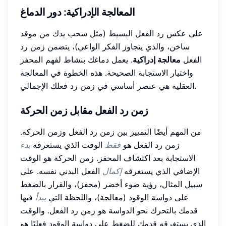
المعالجة الإدراكية: دور الدماغ
على عكس رد الفعل البسيط (مثل سحب يدك من موقد
ساخن، والذي يتجاوز الفكر الواعي)، يتضمن زمن رد
الفعل
معالجة إدراكية
. يعمل دماغك بنشاط لفهم المحفز
واختيار الاستجابة الصحيحة. هذه الخطوة في المعالجة
العقلية هي عنصر أساسي في زمن رد فعلك الإجمالي.
زمن رد الفعل مقابل زمن الحركة
من المهم أيضًا التمييز بين زمن رد الفعل وزمن الحركة.
زمن رد الفعل هو
فقط
الوقت الذي يستغرقه
بدء
الاستجابة بعد اكتشاف المحفز. زمن الحركة هو الوقت
الإضافي الذي يستغرقه
إكمال
الفعل البدني نفسه. على
سبيل المثال، رؤية ضوء أخضر (محفز)، والقرار بالضغط
على دواسة الوقود (معالجة)، واللحظة التي
يبدأ
فيها
قدمك بالتحرك نحو الدواسة هو زمن رد الفعل. والوقت
الذي يستغرقه قدمك للضغط على دواسة الوقود فعليًا هو