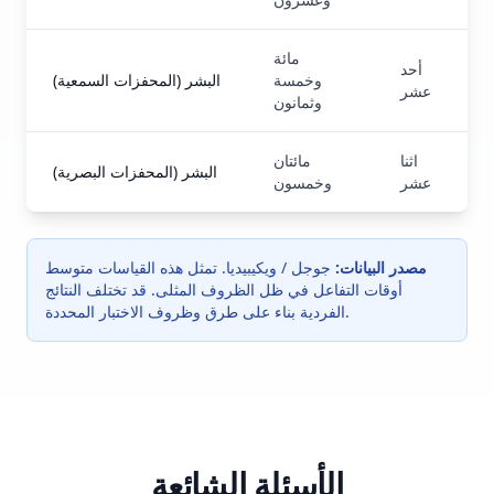
مائة
أحد
وخمسة
البشر (المحفزات السمعية)
عشر
وثمانون
اثنا
مائتان
البشر (المحفزات البصرية)
عشر
وخمسون
مصدر البيانات:
جوجل / ويكيبيديا. تمثل هذه القياسات متوسط
أوقات التفاعل في ظل الظروف المثلى. قد تختلف النتائج
الفردية بناء على طرق وظروف الاختبار المحددة.
الأسئلة الشائعة