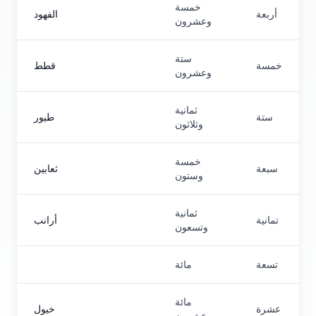
خمسة
أربعة
الفهود
وعشرون
ستة
خمسة
قطط
وعشرون
ثمانية
ستة
طيور
وثلاثون
خمسة
سبعة
ثعابين
وستون
ثمانية
تمانية
أرانب
وتسعون
تسعة
مائة
مائة
عشرة
خيول
وعشرون