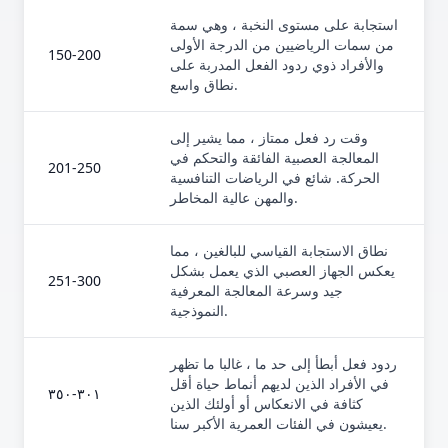
استجابة على مستوى النخبة ، وهي سمة
من سمات الرياضيين من الدرجة الأولى
150-200
والأفراد ذوي ردود الفعل المدربة على
نطاق واسع.
وقت رد فعل ممتاز ، مما يشير إلى
المعالجة العصبية الفائقة والتحكم في
201-250
الحركة. شائع في الرياضات التنافسية
والمهن عالية المخاطر.
نطاق الاستجابة القياسي للبالغين ، مما
يعكس الجهاز العصبي الذي يعمل بشكل
251-300
جيد وسرعة المعالجة المعرفية
النموذجية.
ردود فعل أبطأ إلى حد ما ، غالبا ما تظهر
في الأفراد الذين لديهم أنماط حياة أقل
٣٠١-٣٥٠
كثافة في الانعكاس أو أولئك الذين
يعيشون في الفئات العمرية الأكبر سنا.