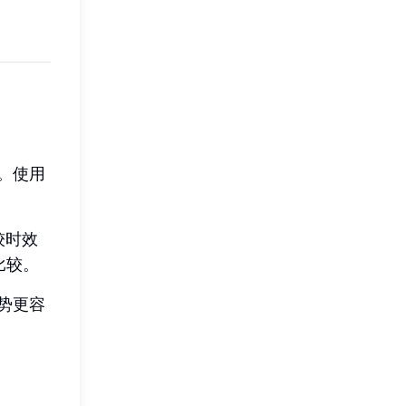
。使用
较时效
比较。
势更容