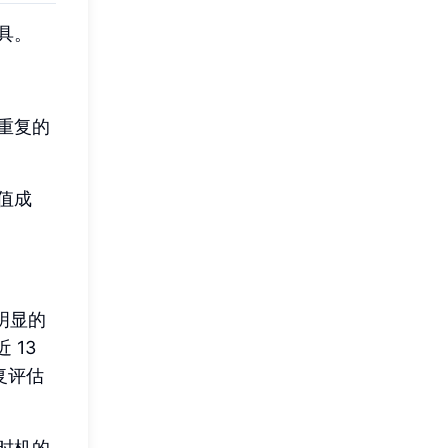
具。
重复的
值成
明显的
 13
复评估
时机的