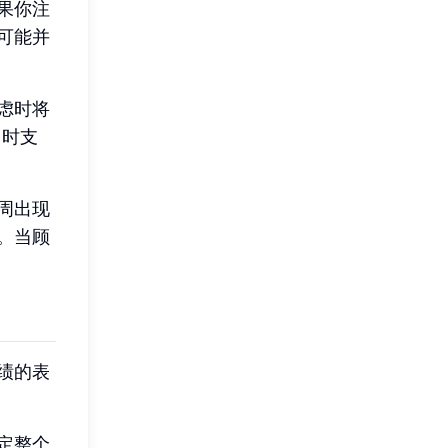
果你注
可能并
顾虑时将
即时支
周出现
。当顾
绩的表
定整个