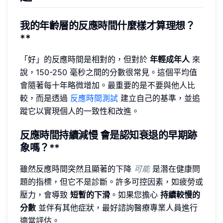
我的年齡層的反應時間
什麼樣才算理想？
**
「好」的反應時間是相對的，但對於
年輕成年人
來
說，150-250 毫秒之間的分數很常見。這個平均值
會隨著每十年略微增加。最重要的是不要與他人比
較，而是透過
反應時間測試
建立自己的基準，並追
蹤它以實現個人的一致性和改進。
反應時間持續減慢
會是認知衰退的早期跡
象嗎？**
雖然反應時間突然且顯著的下降
可能
是潛在健康問
題的指標，但它不是診斷。許多可控因素，如疲勞或
壓力，會導致
短暫的下滑
。如果您擔心
持續較慢的
分數
並伴有其他症狀，最好諮詢醫療專業人員進行
適當評估。