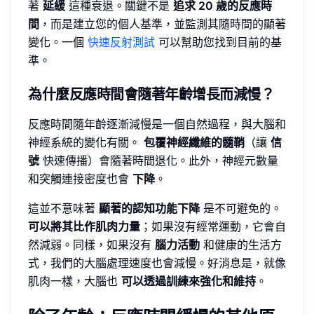
著
延緩
這種衰退。關鍵不是
追求 20 歲的反應時
間
，而是建立您的個人基準，並監測其隨時間的顯著
變化。一個
快速反射測試
可以幫助您找到目前的基
準。
為什麼反應時間會隨著年齡增長而減慢？
反應時間隨年齡逐漸減慢是一個自然過程，與大腦和
神經系統的變化有關。
包覆神經纖維的髓鞘
（讓
信
號
快速傳播）會隨著時間退化。此外，神經元數量
和突觸連接密度也會
下降
。
這並不意味著
顯著的認知功能下降
是不可避免的。
可以將其比作肌肉力量
；如果沒有經常運動，它會自
然減弱。同樣，如果沒有
腦力活動
和健康的生活方
式，我們的大腦處理速度也會減慢。好消息是，就像
肌肉一樣，大腦也
可以透過訓練來強化和維持
。