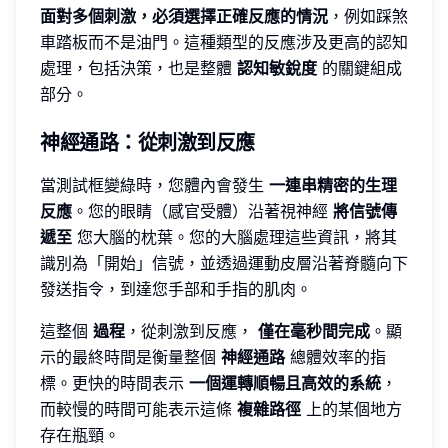
面對多個刺激，必須選擇正確反應的情況
，例如踩煞
車踏板而不是油門。這種類型的反應涉及更高的認知
處理，包括決策，也是整體
認知敏銳度
的關鍵組成
部分。
神經通路：從刺激到反應
當測試框變綠時，您體內會發生
一連串精密的生理
反應
。您的眼睛（感官受體）沿著視神經
將信號傳
遞至
您大腦的枕葉。您的大腦處理這些資訊，將其
識別為「開始」信號，並透過運動皮層沿著脊髓向下
發送指令，到達您手部和手指的肌肉。
這整個
過程
，從刺激到反應，
僅在毫秒間完成
。顯
示的最終時間是衡量整個
神經通路
總體效率的指
標。更快的時間表示
一個運轉順暢且高效的系統
，
而較慢的時間可能表示這條
複雜路徑
上的某個地方
存在瓶頸。