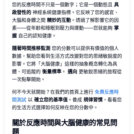
您的反應時間不只是一個數字；它是一個動態且
具
啟發性的
神經系統健康指標。它反映了您的感官、
大腦和身體之間
精妙的互動
。透過了解影響它的因
素——從年齡和睡眠到壓力與運動——您就能夠
掌
握
自己的認知健康。
隨著時間推移監測
您的分數可以提供有價值的個人
數據，幫助您看到生活方式改變對您的思緒敏銳度的
影響。它將「大腦健康」這樣的抽象概念轉化為具
體、可追蹤的
衡量標準
。
邁向
更敏銳思緒的旅程從
一次點擊開始。
何不今天就開始？在我們的首頁上進行
免費反應時
間測試
以
確立您的基準值
。養成
規律習慣
，看看您
的生活方式選擇如何反映在您的分數中。
關於反應時間與大腦健康的常見問
題