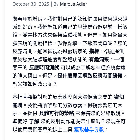
October 30, 2025
| By
Marcus Adler
隨著年齡增長，我們對自己的認知健康自然會越來越
感到好奇。我們想知道自己的思緒是否像以前一樣敏
銳，並尋找方法來保持這種狀態。但是，如果衡量大
腦表現的關鍵指標，就像點擊一下那麼簡單呢？您的
反應時間，通常被視為遊戲玩家的
指標
，卻能提供
關於您大腦處理速度和整體功能的
有趣洞察
。一個
簡單的
反應時間測試
可以成為了解您神經系統健康
的強大窗口。但是，
是什麼原因導致反應時間緩慢
，
您又該如何改善呢？
本指南將探討您的反應速度與大腦健康之間的
密切
關聯
。我們將解讀您的分數意義，檢視影響它的因
素，並提供
具體可行的策略
來保持您的思緒敏銳。
準備好
了解
您的反射動作能揭示什麼嗎？您現在可
以使用我們簡單的線上工具
獲取基準分數
。