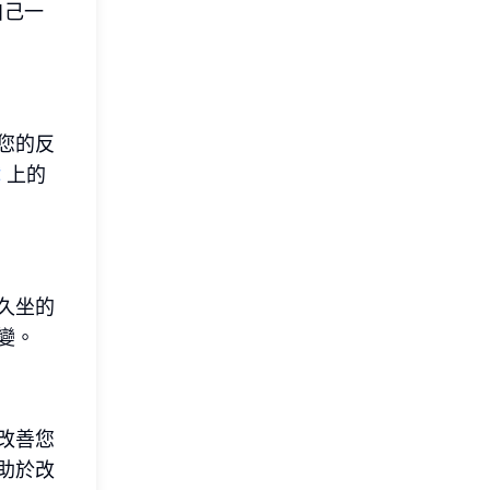
自己一
您的反
戲
上的
久坐的
變。
改善您
助於改