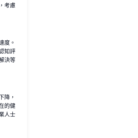
，考慮
速度。
認知評
解決等
下降，
在的健
業人士