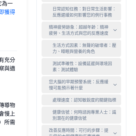
它為一
日常認知任務：對日常生活影響：
即獲得
反應遲緩如何影響您的例行事務
精神疲勞跡象：超越年齡：精神
疲勞、生活方式與您的反應速度
生活方式因素：無聲的破壞者：壓
力、睡眠與營養的角色
有充分
測試準確性：設備延遲與環境因
察與適
素：測試體驗
您大腦的早期預警系統：反應緩
慢可能預示著什麼
處理速度：認知敏銳度的關鍵指標
傳導物
健康信號：何時諮詢專業人士：識
會慢上
別潛在的健康信號
）所需
改善反應時間：可行的步驟：提