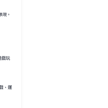
表現。
遊戲玩
戲、運