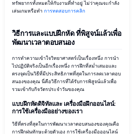
ทรัพยากรทั้งหมดให้กับงานที่ทำอยู่ ไม่ว่าคุณจะกำลัง
เล่นเกมหรือทำ
การทดสอบการคลิก
วิธีการและแบบฝึกหัด
ที่พิสูจน์แล้วเพื่อ
พัฒนาเวลาตอบสนอง
การทำความเข้าใจวิทยาศาสตร์เป็นเรื่องหนึ่ง การนำ
ไปปฏิบัติจริงเป็นอีกเรื่องหนึ่ง การฝึกที่สม่ำเสมอและ
ตรงจุดเป็นวิธีที่มีประสิทธิภาพที่สุดในการลดเวลาตอบ
สนองของคุณ นี่คือวิธีการที่ได้รับการพิสูจน์แล้วเพื่อ
รวมเข้ากับกิจวัตรประจำวันของคุณ
แบบฝึกหัดดิจิทัลและ
เครื่องมือฝึกออนไลน์
:
การใช้เครื่องมืออย่างของเรา
วิธีที่ตรงที่สุดในการพัฒนาเวลาตอบสนองของคุณคือ
การฝึกฝนทักษะด้วยตัวเอง การใช้เครื่องมือออนไลน์