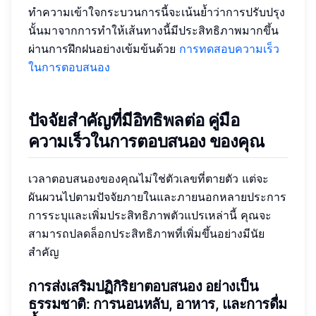
ทำความเข้าใจกระบวนการนี้จะเน้นย้ำว่าการปรับปรุง
นั้นมาจากการทำให้เส้นทางนี้มีประสิทธิภาพมากขึ้น
ผ่านการฝึกฝนอย่างเข้มข้นด้วย
การทดสอบความเร็ว
ในการตอบสนอง
ปัจจัยสำคัญที่มีอิทธิพลต่อ
คู่มือ
ความเร็วในการตอบสนอง
ของคุณ
เวลาตอบสนองของคุณไม่ใช่ตัวเลขที่ตายตัว แต่จะ
ผันผวนไปตามปัจจัยภายในและภายนอกหลายประการ
การระบุและเพิ่มประสิทธิภาพตัวแปรเหล่านี้ คุณจะ
สามารถปลดล็อกประสิทธิภาพที่เพิ่มขึ้นอย่างมีนัย
สำคัญ
การส่งเสริมปฏิกิริยาตอบสนอง
อย่างเป็น
ธรรมชาติ: การนอนหลับ, อาหาร, และการดื่ม