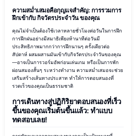
ความสม่ำเสมอคือกุญแจสำคัญ: การรวมการ
ฝึกเข้ากับ
กิจวัตรประจำวัน
ของคุณ
คุณไม่จำเป็นต้องใช้เวลาหลายชั่วโมงต่อวันในการฝึก
การฝึกฝนอย่างมีสมาธิเพียงห้านาทีต่อวันมี
ประสิทธิภาพมากกว่าการฝึกนานๆ ครั้งเดียวต่อ
สัปดาห์ ผสมผสานมันเข้ากับกิจวัตรประจำวันของคุณ
—อาจเป็นการวอร์มอัพก่อนเล่นเกม หรือเป็นการพัก
ผ่อนสมองสั้นๆ ระหว่างทำงาน ความสม่ำเสมอจะช่วย
เสริมสร้างเส้นทางประสาท ทำให้การตอบสนองที่
รวดเร็วของคุณเป็นธรรมชาติ
การเดินทางสู่ปฏิกิริยาตอบสนองที่เร็ว
ขึ้นของคุณเริ่มต้นขึ้นแล้ว: ทำแบบ
ทดสอบเลย!
การพัฒนาเวลาตอบสนองของคุณเป็นเป้าหมายที่