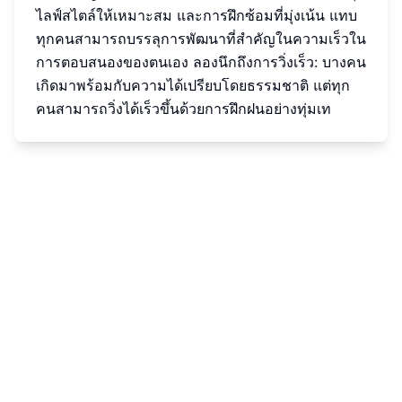
ไลฟ์สไตล์ให้เหมาะสม และการฝึกซ้อมที่มุ่งเน้น แทบ
ทุกคนสามารถบรรลุการพัฒนาที่สำคัญในความเร็วใน
การตอบสนองของตนเอง ลองนึกถึงการวิ่งเร็ว: บางคน
เกิดมาพร้อมกับความได้เปรียบโดยธรรมชาติ แต่ทุก
คนสามารถวิ่งได้เร็วขึ้นด้วยการฝึกฝนอย่างทุ่มเท