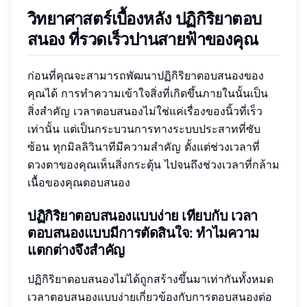
วิทยาศาสตร์เบื้องหลัง
ปฏิกิริยาตอบ
สนอง
ที่รวดเร็วปานสายฟ้าของคุณ
ก่อนที่คุณจะสามารถพัฒนาปฏิกิริยาตอบสนองของ
คุณได้ การทำความเข้าใจสิ่งที่เกิดขึ้นภายในนั้นเป็น
สิ่งสำคัญ เวลาตอบสนองไม่ใช่แค่เรื่องของนิ้วที่เร็ว
เท่านั้น แต่เป็นกระบวนการทางระบบประสาทที่ซับ
ซ้อน ทุกมิลลิวินาทีมีความสำคัญ ตั้งแต่ช่วงเวลาที่
ดวงตาของคุณเห็นสิ่งกระตุ้น ไปจนถึงช่วงเวลาที่กล้าม
เนื้อของคุณตอบสนอง
ปฏิกิริยาตอบสนองแบบง่าย
เทียบกับ เวลา
ตอบสนองแบบมีการตัดสินใจ: ทำไมความ
แตกต่างจึงสำคัญ
ปฏิกิริยาตอบสนองไม่ได้ถูกสร้างขึ้นมาเท่ากันทั้งหมด
เวลาตอบสนองแบบง่ายเกี่ยวข้องกับการตอบสนองต่อ