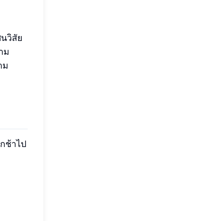
นวิสัย
วาม
าม
ิกช้าไป