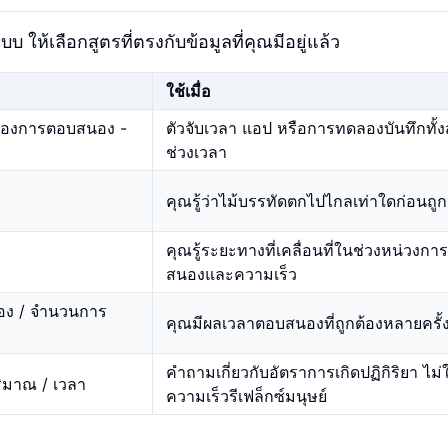
 ให้เลือกสูตรที่ตรงกับข้อมูลที่คุณมีอยู่แล้ว
ใช้เมื่อ
ของการตอบสนอง -
ตัวจับเวลา แอป หรือการทดลองบันทึกทั้
ช่วงเวลา
คุณรู้ว่าไม้บรรทัดตกไปไกลเท่าใดก่อนถูก
คุณรู้ระยะทางที่เคลื่อนที่ในช่วงหน่วงก
สนองและความเร็ว
อง / จำนวนการ
คุณมีผลเวลาตอบสนองที่ถูกต้องหลายครั้
คำถามเกี่ยวกับอัตราการเกิดปฏิกิริยา ไม่ใ
ิมาณ / เวลา
ความเร็วรีเฟล็กซ์มนุษย์