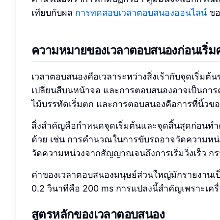
เทียบกับผล
การทดสอบเวลาตอบสนองออนไลน์
ขอ
ความหมายของเวลาตอบสนองก่อนเริ่
เวลาตอบสนองคือเวลาระหว่างสิ่งเร้ากับจุดเริ่ม
เปลี่ยนสีบนหน้าจอ และการตอบสนองอาจเป็นการคลิก
ไม้บรรทัดเริ่มตก และการตอบสนองคือการที่นิ้วขอ
สิ่งสำคัญคือกำหนดจุดเริ่มต้นและจุดสิ้นสุดก่อนทำ
ด้วย เช่น การคำนวณในการขับรถอาจวัดความหน่
วัดความหน่วงจากสัญญาณจนถึงการเริ่มวิ่งเร็ว กรา
ค่าของเวลาตอบสนองมนุษย์ส่วนใหญ่มักรายงานเป็นวินา
0.2 วินาทีคือ 200 ms การแปลงนี้สำคัญเพราะเคร
สูตรหลักของเวลาตอบสนอง