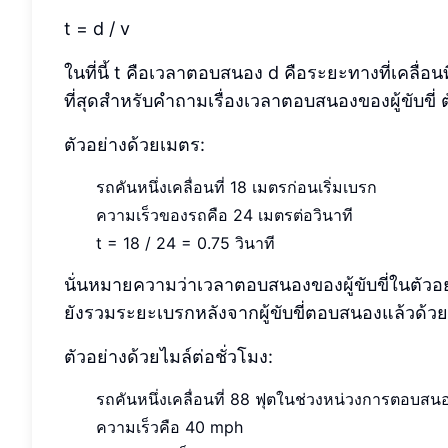
t = d / v
ในที่นี้ t คือเวลาตอบสนอง d คือระยะทางที่เคลื่
ที่สุดสำหรับคำถามเรื่องเวลาตอบสนองของผู้ขับขี่
ตัวอย่างด้วยเมตร:
รถคันหนึ่งเคลื่อนที่ 18 เมตรก่อนเริ่มเบรก
ความเร็วของรถคือ 24 เมตรต่อวินาที
t = 18 / 24 = 0.75 วินาที
นั่นหมายความว่าเวลาตอบสนองของผู้ขับขี่ในตัวอย่
ยังรวมระยะเบรกหลังจากผู้ขับขี่ตอบสนองแล้วด้ว
ตัวอย่างด้วยไมล์ต่อชั่วโมง:
รถคันหนึ่งเคลื่อนที่ 88 ฟุตในช่วงหน่วงการตอบสนอง
ความเร็วคือ 40 mph