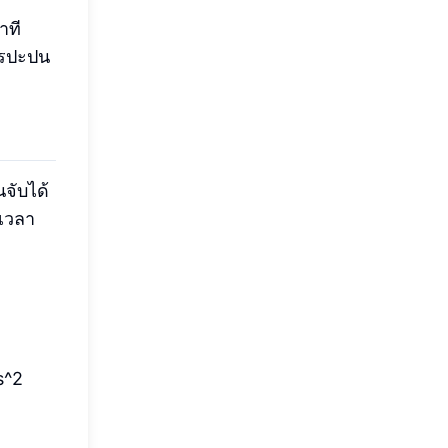
าที
ารปะปน
จับได้
บเวลา
s^2