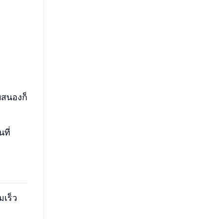
สนองก็
ที่
เร็ว