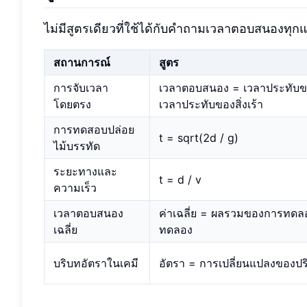
ไม่มีสูตรเดียวที่ใช้ได้กับคำถามเวลาตอบสนองทุกแบบ
สถานการณ์
สูตร
การจับเวลา
เวลาตอบสนอง = เวลาประทับ
โดยตรง
เวลาประทับของสิ่งเร้า
การทดสอบปล่อย
t = sqrt(2d / g)
ไม้บรรทัด
ระยะทางและ
t = d / v
ความเร็ว
เวลาตอบสนอง
ค่าเฉลี่ย = ผลรวมของการทดล
เฉลี่ย
ทดลอง
บริบทอัตราในเคมี
อัตรา = การเปลี่ยนแปลงของปร