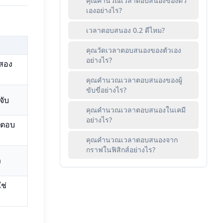
คุณคำนวณเวลาตอบสนองของตัว
เองอย่างไร?
เวลาตอบสนอง 0.2 ดีไหม?
คุณวัดเวลาตอบสนองของตัวเอง
อย่างไร?
งสอง
คุณคำนวณเวลาตอบสนองของผู้
ขับขี่อย่างไร?
จับ
คุณคำนวณเวลาตอบสนองในเคมี
อย่างไร?
ารตอบ
คุณคำนวณเวลาตอบสนองจาก
กราฟในฟิสิกส์อย่างไร?
ง
ช่