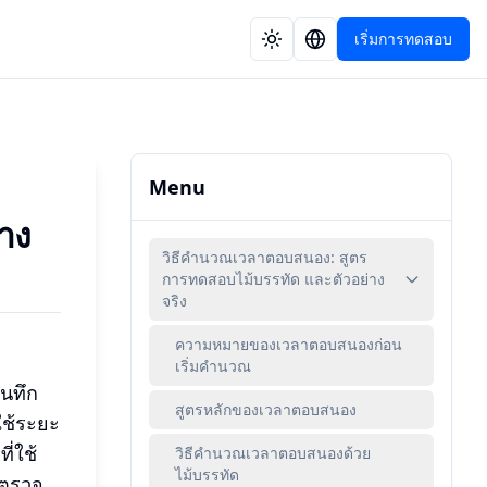
เริ่มการทดสอบ
Menu
าง
วิธีคำนวณเวลาตอบสนอง: สูตร
การทดสอบไม้บรรทัด และตัวอย่าง
จริง
ความหมายของเวลาตอบสนองก่อน
เริ่มคำนวณ
ันทึก
สูตรหลักของเวลาตอบสนอง
ใช้ระยะ
่ใช้
วิธีคำนวณเวลาตอบสนองด้วย
ไม้บรรทัด
ถตรวจ