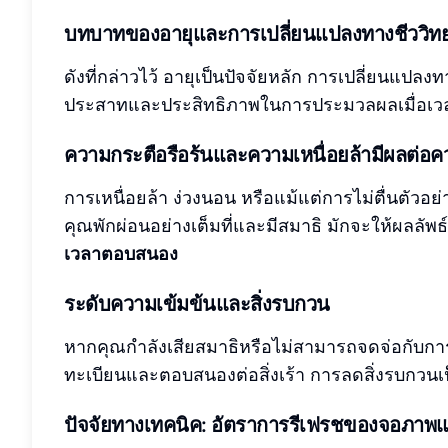
บทบาทของอายุและการเปลี่ยนแปลงทางชีววิท
ดังที่กล่าวไว้ อายุเป็นปัจจัยหลัก การเปลี่ยน
ประสาทและประสิทธิภาพในการประมวลผลเมื่อเว
ความกระตือรือร้นและความเหนื่อยล้ามีผลต่อคว
การเหนื่อยล้า ง่วงนอน หรือแม้แต่การไม่ตื่นตัว
คุณพักผ่อนอย่างเต็มที่และมีสมาธิ มักจะให้ผลลัพธ์ที่
เวลาตอบสนอง
ระดับความเข้มข้นและสิ่งรบกวน
หากคุณกำลังเสียสมาธิหรือไม่สามารถจดจ่อกับกา
ทะเบียนและตอบสนองต่อสิ่งเร้า การลดสิ่งรบกวนเ
ปัจจัยทางเทคนิค: อัตราการรีเฟรชของจอภาพแ