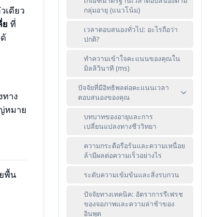
เกณฑ์มาตรฐานเวลาตอบสนองตาม
ัวเดียว
กลุ่มอายุ (แนวโน้ม)
่ย
ที่
เวลาตอบสนองทั่วไป: อะไรถือว่า
ด้
ปกติ?
ทำความเข้าใจคะแนนของคุณใน
มิลลิวินาที (ms)
ปัจจัยที่มีอิทธิพลต่อคะแนนเวลา
่งทาง
ตอบสนองของคุณ
หญ่หมาย
บทบาทของอายุและการ
เปลี่ยนแปลงทางชีววิทยา
ความกระตือรือร้นและความเหนื่อย
ล้ามีผลต่อความเร็วอย่างไร
พื้น
ระดับความเข้มข้นและสิ่งรบกวน
ปัจจัยทางเทคนิค: อัตราการรีเฟรช
ของจอภาพและความล่าช้าของ
อินพุต