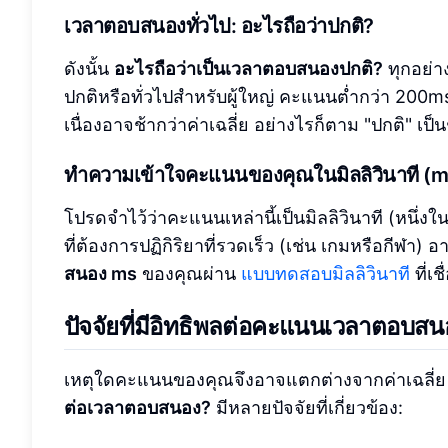
เวลาตอบสนองทั่วไป: อะไรถือว่าปกติ?
ดังนั้น
อะไรถือว่าเป็นเวลาตอบสนองปกติ?
ทุกอย่าง
ปกติหรือทั่วไปสำหรับผู้ใหญ่ คะแนนต่ำกว่า 200m
เนื่องอาจช้ากว่าค่าเฉลี่ย อย่างไรก็ตาม "ปกติ" เป็น
ทำความเข้าใจคะแนนของคุณในมิลลิวินาที (m
โปรดจำไว้ว่าคะแนนเหล่านี้เป็นมิลลิวินาที (หนึ
ที่ต้องการปฏิกิริยาที่รวดเร็ว (เช่น เกมหรือกี
สนอง ms
ของคุณผ่าน
แบบทดสอบมิลลิวินาที
ที่เช
ปัจจัยที่มีอิทธิพลต่อคะแนนเวลาตอบส
เหตุใดคะแนนของคุณจึงอาจแตกต่างจากค่าเฉลี่
ต่อเวลาตอบสนอง?
มีหลายปัจจัยที่เกี่ยวข้อง: