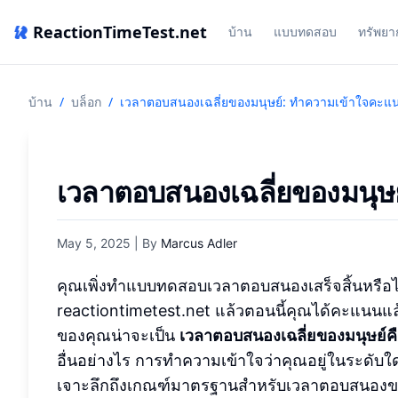
ReactionTimeTest.net
บ้าน
แบบทดสอบ
ทรัพยา
บ้าน
/
บล็อก
/
เวลาตอบสนองเฉลี่ยของมนุษย์: ทำความเข้าใจคะแ
เวลาตอบสนองเฉลี่ยของมนุษ
May 5, 2025
| By
Marcus Adler
คุณเพิ่งทำแบบทดสอบเวลาตอบสนองเสร็จสิ้นหรือ
reactiontimetest.net แล้วตอนนี้คุณได้คะแนนแล้ว
ของคุณน่าจะเป็น
เวลาตอบสนองเฉลี่ยของมนุษย์คื
อื่นอย่างไร การทำความเข้าใจว่าคุณอยู่ในระดับ
เจาะลึกถึงเกณฑ์มาตรฐานสำหรับเวลาตอบสนองขอ