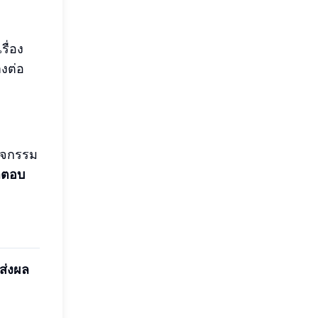
รื่อง
างต่อ
กิจกรรม
าตอบ
่ส่งผล