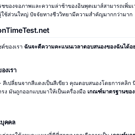
รีเฟรชของจอภาพและความล่าช้าของอินพุตเมาส์สามารถเพิ่ม
บผู้ใช้ส่วนใหญ่ ปัจจัยทางชีววิทยามีความสำคัญมากกว่ามาก
onTimeTest.net
ไซต์ของเรา
ฉันจะตีความคะแนนเวลาตอบสนองของฉันได้อย
ของเรา
สีเปลี่ยนจากสีแดงเป็นสีเขียว คุณตอบสนองโดยการคลิก นี
ง มันถูกออกแบบมาให้เป็นเครื่องมือ
เกณฑ์มาตรฐานของม
บุคคล