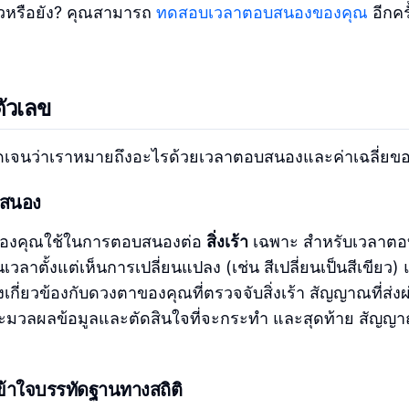
ล้วหรือยัง? คุณสามารถ
ทดสอบเวลาตอบสนองของคุณ
อีกครั
ตัวเลข
ชัดเจนว่าเราหมายถึงอะไรด้วยเวลาตอบสนองและค่าเฉลี่ยข
บสนอง
ยของคุณใช้ในการตอบสนองต่อ
สิ่งเร้า
เฉพาะ สำหรับเวลาต
าตั้งแต่เห็นการเปลี่ยนแปลง (เช่น สีเปลี่ยนเป็นสีเขียว)
ี่ยวข้องกับดวงตาของคุณที่ตรวจจับสิ่งเร้า สัญญาณที่ส่ง
วลผลข้อมูลและตัดสินใจที่จะกระทำ และสุดท้าย สัญญาณท
เข้าใจบรรทัดฐานทางสถิติ