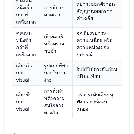
คะแนน
ลบการออกตัวก่อน
หนึ่งเร็ว
อาจมีการ
สัญญาณออกจาก
กว่าที่
คาดเดา
ค่าเฉลี่ย
เหลือมาก
คะแนน
จดเสียงรบกวน
เสียสมาธิ
หนึ่งช้า
ความเหนื่อย หรือ
หรือตรวจ
กว่าที่
ความหน่วงของ
พบช้า
เหลือมาก
อุปกรณ์
เสียงเร็ว
รูปแบบที่พบ
จับวิธีให้ตรงกันก่อน
กว่า
บ่อยในงาน
เปรียบเทียบ
visual
ง่าย
การตั้งค่า
เสียงช้า
ตรวจระดับเสียง หู
หรือความ
กว่า
ฟัง และวิธีตอบ
สนใจอาจ
visual
สนอง
ต่างกัน