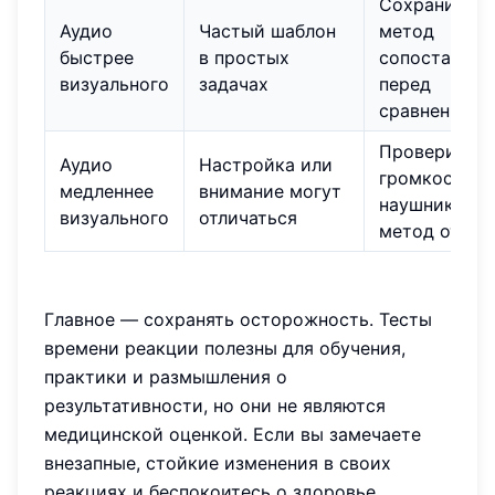
Сохранить
Аудио
Частый шаблон
метод
быстрее
в простых
сопоставим
визуального
задачах
перед
сравнением
Проверить
Аудио
Настройка или
громкость,
медленнее
внимание могут
наушники и
визуального
отличаться
метод ответ
Главное — сохранять осторожность. Тесты
времени реакции полезны для обучения,
практики и размышления о
результативности, но они не являются
медицинской оценкой. Если вы замечаете
внезапные, стойкие изменения в своих
реакциях и беспокоитесь о здоровье,