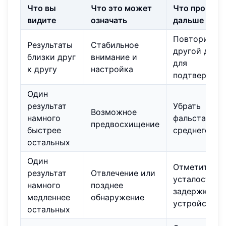
Что вы
Что это может
Что провери
видите
означать
дальше
Повторить в
Результаты
Стабильное
другой день
близки друг
внимание и
для
к другу
настройка
подтвержде
Один
результат
Убрать
Возможное
намного
фальстарты 
предвосхищение
быстрее
среднего
остальных
Один
Отметить шу
результат
Отвлечение или
усталость и
намного
позднее
задержку
медленнее
обнаружение
устройства
остальных