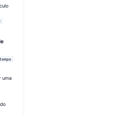
culo
o 
de
tempo 
er uma
ndo