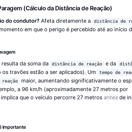
 Paragem (Cálculo da Distância de Reação)
ção do condutor?
Afeta diretamente a
distância de r
o momento em que o perigo é percebido até ao início 
ravagem
 resulta da soma da
e da
distância de reação
dist
 os travões estão a ser aplicados). Um
tempo de rea
maior, aumentando significativamente o es
 reação
xemplo, a 96 km/h (aproximadamente 27 metros por
implica que o veículo percorre 27 metros
antes
de ini
é Importante