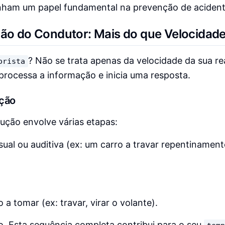
nham um papel fundamental na prevenção de acident
o do Condutor: Mais do que Velocidad
? Não se trata apenas da velocidade da sua r
orista
processa a informação e inicia uma resposta.
ção
ção envolve várias etapas:
sual ou auditiva (ex: um carro a travar repentinamen
 tomar (ex: travar, virar o volante).
. Esta sequência completa contribui para o seu