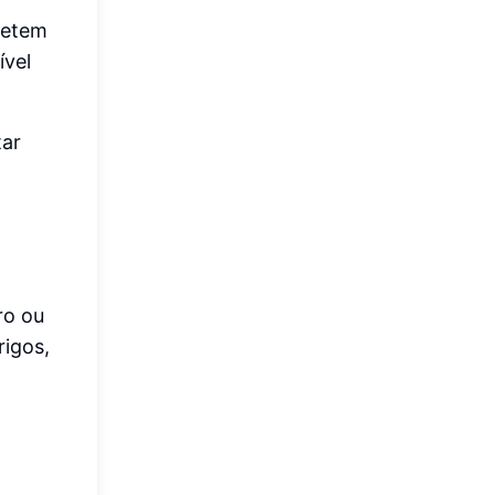
metem
ível
tar
s
ro ou
rigos,