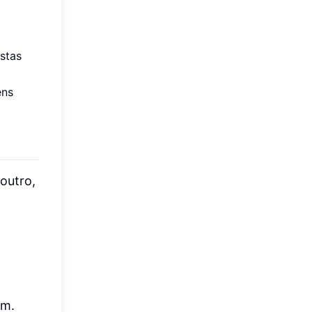
stas
ens
 outro,
em.