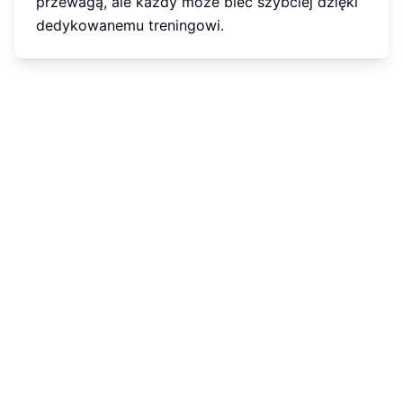
przewagą, ale każdy może biec szybciej dzięki
dedykowanemu treningowi.