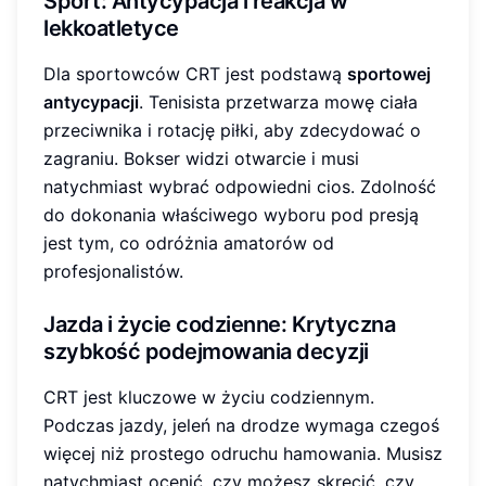
Sport: Antycypacja i reakcja w
lekkoatletyce
Dla sportowców CRT jest podstawą
sportowej
antycypacji
. Tenisista przetwarza mowę ciała
przeciwnika i rotację piłki, aby zdecydować o
zagraniu. Bokser widzi otwarcie i musi
natychmiast wybrać odpowiedni cios. Zdolność
do dokonania właściwego wyboru pod presją
jest tym, co odróżnia amatorów od
profesjonalistów.
Jazda i życie codzienne: Krytyczna
szybkość podejmowania decyzji
CRT jest kluczowe w życiu codziennym.
Podczas jazdy, jeleń na drodze wymaga czegoś
więcej niż prostego odruchu hamowania. Musisz
natychmiast ocenić, czy możesz skręcić, czy