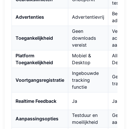
tests/d
Bevat
Advertenties
Advertentievrij
adverte
Geen
Vereist
Toegankelijkheid
downloads
accoun
vereist
aanmak
Platform
Mobiel &
Alleen
Toegankelijkheid
Desktop
Deskto
Ingebouwde
Geen
Voortgangsregistratie
tracking
trackin
functie
Realtime Feedback
Ja
Ja
Testduur en
Geen
Aanpassingsopties
moeilijkheid
aanpas