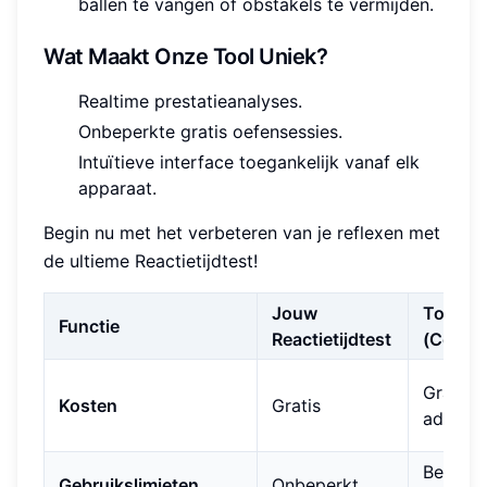
ballen te vangen of obstakels te vermijden.
Wat Maakt Onze Tool Uniek?
Realtime prestatieanalyses.
Onbeperkte gratis oefensessies.
Intuïtieve interface toegankelijk vanaf elk
apparaat.
Begin nu met het verbeteren van je reflexen met
de ultieme Reactietijdtest!
Jouw
Tool A
Functie
Reactietijdtest
(Concur
Gratis 
Kosten
Gratis
adverte
Beperkt
Gebruikslimieten
Onbeperkt