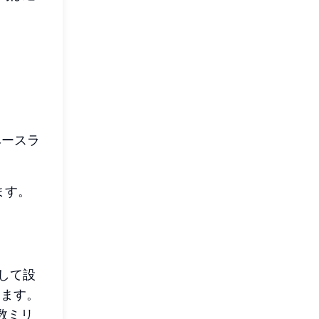
ベースラ
ます。
して設
ります。
数ミリ