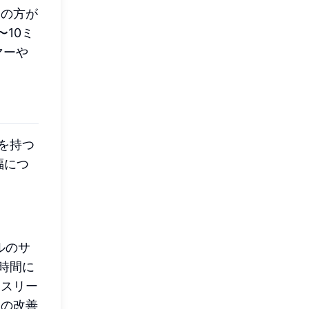
覚の方が
10ミ
マーや
を持つ
福につ
ルのサ
時間に
アスリー
の改善