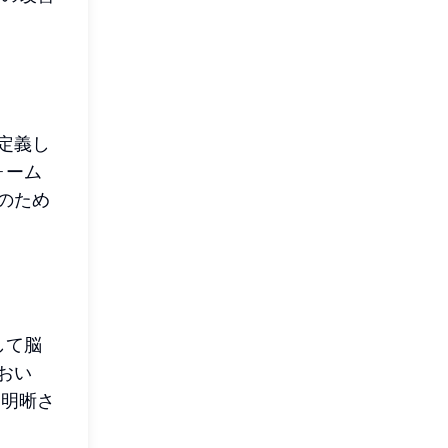
、
定義し
ォーム
のため
して脳
おい
な明晰さ