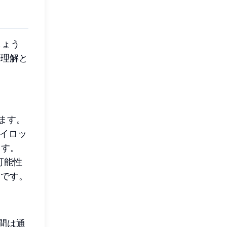
しょう
の理解と
ます。
パイロッ
ます。
可能性
とです。
間は通