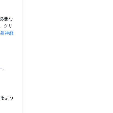
に必要な
、クリ
反射神経
ー、
きるよう