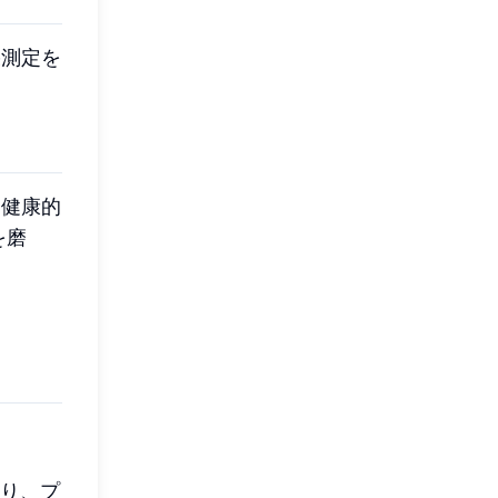
果測定を
、健康的
を磨
おり、プ