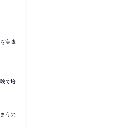
。
どを実践
経験で培
しまうの