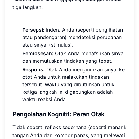
tiga langkah:
Persepsi:
Indera Anda (seperti penglihatan
atau pendengaran) mendeteksi perubahan
atau sinyal (stimulus).
Pemrosesan:
Otak Anda menafsirkan sinyal
dan memutuskan tindakan yang tepat.
Respons:
Otak Anda mengirimkan sinyal ke
otot Anda untuk melakukan tindakan
tersebut. Waktu yang dibutuhkan untuk
ketiga langkah ini digabungkan adalah
waktu reaksi Anda.
Pengolahan Kognitif: Peran Otak
Tidak seperti refleks sederhana (seperti menarik
tangan Anda dari kompor panas, yang melewati