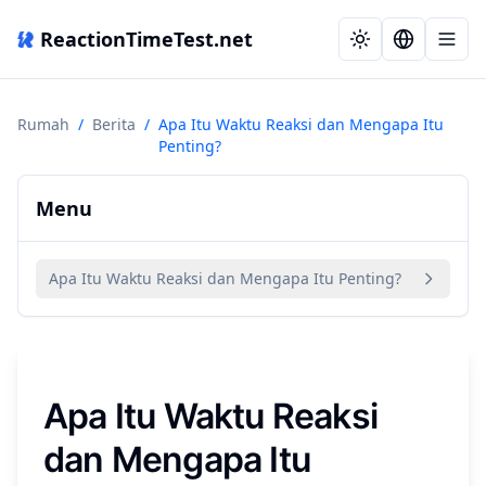
ReactionTimeTest.net
Rumah
/
Berita
/
Apa Itu Waktu Reaksi dan Mengapa Itu
Penting?
Menu
Apa Itu Waktu Reaksi dan Mengapa Itu Penting?
Apa Itu Waktu Reaksi
dan Mengapa Itu