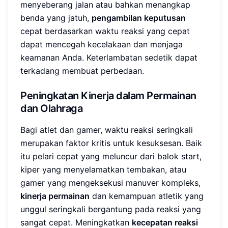
menyeberang jalan atau bahkan menangkap
benda yang jatuh,
pengambilan keputusan
cepat berdasarkan waktu reaksi yang cepat
dapat mencegah kecelakaan dan menjaga
keamanan Anda. Keterlambatan sedetik dapat
terkadang membuat perbedaan.
Peningkatan Kinerja dalam Permainan
dan Olahraga
Bagi atlet dan gamer, waktu reaksi seringkali
merupakan faktor kritis untuk kesuksesan. Baik
itu pelari cepat yang meluncur dari balok start,
kiper yang menyelamatkan tembakan, atau
gamer yang mengeksekusi manuver kompleks,
kinerja permainan
dan kemampuan atletik yang
unggul seringkali bergantung pada reaksi yang
sangat cepat. Meningkatkan
kecepatan reaksi