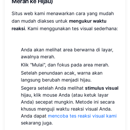
Merah ke Hijau)
Situs web kami menawarkan cara yang mudah
dan mudah diakses untuk
mengukur waktu
reaksi
. Kami menggunakan tes visual sederhana:
Anda akan melihat area berwarna di layar,
awalnya merah.
Klik "Mulai", dan fokus pada area merah.
Setelah penundaan acak, warna akan
langsung berubah menjadi hijau.
Segera setelah Anda melihat
stimulus visual
hijau, klik mouse Anda (atau ketuk layar
Anda) secepat mungkin. Metode ini secara
khusus menguji waktu reaksi visual Anda.
Anda dapat
mencoba tes reaksi visual kami
sekarang juga.