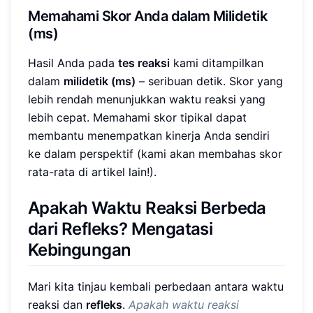
Memahami Skor Anda dalam Milidetik
(ms)
Hasil Anda pada
tes reaksi
kami ditampilkan
dalam
milidetik (ms)
– seribuan detik. Skor yang
lebih rendah menunjukkan waktu reaksi yang
lebih cepat. Memahami skor tipikal dapat
membantu menempatkan kinerja Anda sendiri
ke dalam perspektif (kami akan membahas skor
rata-rata di artikel lain!).
Apakah Waktu Reaksi Berbeda
dari Refleks? Mengatasi
Kebingungan
Mari kita tinjau kembali perbedaan antara waktu
reaksi dan
refleks
.
Apakah waktu reaksi