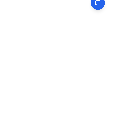
ReactionTimeTest.net
Jelajahi dunia teori musik yang menarik dengan alat Circle of
Fifths interaktif kami.
Link Cepat
Sekitar
FAQ
Berita