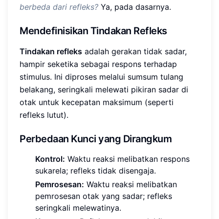
berbeda dari refleks?
Ya, pada dasarnya.
Mendefinisikan Tindakan Refleks
Tindakan refleks
adalah gerakan tidak sadar,
hampir seketika sebagai respons terhadap
stimulus. Ini diproses melalui sumsum tulang
belakang, seringkali melewati pikiran sadar di
otak untuk kecepatan maksimum (seperti
refleks lutut).
Perbedaan Kunci yang Dirangkum
Kontrol:
Waktu reaksi melibatkan respons
sukarela; refleks tidak disengaja.
Pemrosesan:
Waktu reaksi melibatkan
pemrosesan otak yang sadar; refleks
seringkali melewatinya.