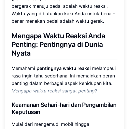
bergerak menuju pedal adalah waktu reaksi.
Waktu yang dibutuhkan kaki Anda untuk benar-
benar menekan pedal adalah waktu gerak.
Mengapa Waktu Reaksi Anda
Penting: Pentingnya di Dunia
Nyata
Memahami
pentingnya waktu reaksi
melampaui
rasa ingin tahu sederhana. Ini memainkan peran
penting dalam berbagai aspek kehidupan kita.
Mengapa waktu reaksi sangat penting?
Keamanan Sehari-hari dan Pengambilan
Keputusan
Mulai dari mengemudi mobil hingga