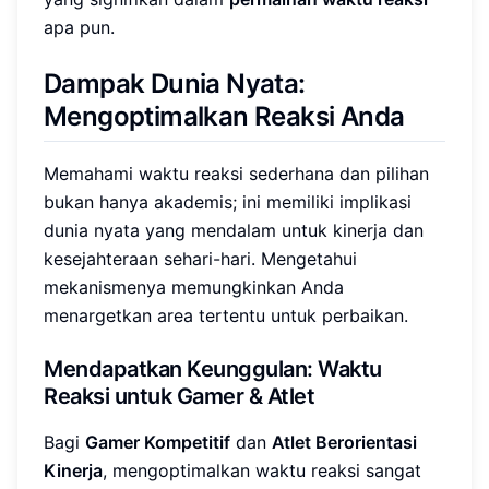
apa pun.
Dampak Dunia Nyata:
Mengoptimalkan Reaksi Anda
Memahami waktu reaksi sederhana dan pilihan
bukan hanya akademis; ini memiliki implikasi
dunia nyata yang mendalam untuk kinerja dan
kesejahteraan sehari-hari. Mengetahui
mekanismenya memungkinkan Anda
menargetkan area tertentu untuk perbaikan.
Mendapatkan Keunggulan: Waktu
Reaksi untuk Gamer & Atlet
Bagi
Gamer Kompetitif
dan
Atlet Berorientasi
Kinerja
, mengoptimalkan waktu reaksi sangat