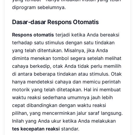
diprogram sebelumnya.
Dasar-dasar Respons Otomatis
Respons otomatis
terjadi ketika Anda bereaksi
terhadap satu stimulus dengan satu tindakan
yang telah ditentukan. Misalnya, jika Anda
diminta menekan tombol segera setelah melihat
cahaya berkedip, otak Anda tidak perlu memilih
di antara beberapa tindakan atau stimulus. Otak
hanya mendeteksi cahaya dan memicu perintah
motorik yang telah ditetapkan. Hal ini membuat
waktu reaksi sederhana umumnya jauh lebih
cepat dibandingkan dengan waktu reaksi
pilihan, yang mencerminkan jalur saraf langsung.
Inilah yang Anda ukur ketika Anda melakukan
tes kecepatan reaksi
standar.