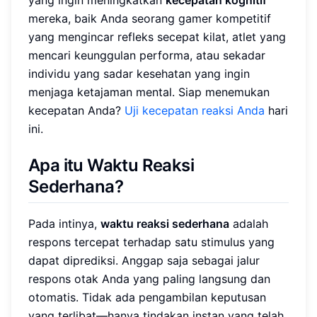
mereka, baik Anda seorang gamer kompetitif
yang mengincar refleks secepat kilat, atlet yang
mencari keunggulan performa, atau sekadar
individu yang sadar kesehatan yang ingin
menjaga ketajaman mental. Siap menemukan
kecepatan Anda?
Uji kecepatan reaksi Anda
hari
ini.
Apa itu Waktu Reaksi
Sederhana?
Pada intinya,
waktu reaksi sederhana
adalah
respons tercepat terhadap satu stimulus yang
dapat diprediksi. Anggap saja sebagai jalur
respons otak Anda yang paling langsung dan
otomatis. Tidak ada pengambilan keputusan
yang terlibat—hanya tindakan instan yang telah