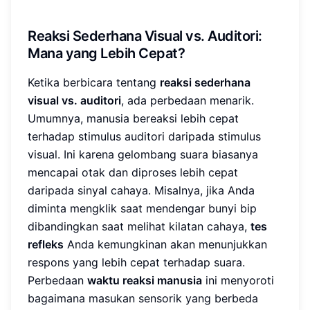
Reaksi Sederhana Visual vs. Auditori:
Mana yang Lebih Cepat?
Ketika berbicara tentang
reaksi sederhana
visual vs. auditori
, ada perbedaan menarik.
Umumnya, manusia bereaksi lebih cepat
terhadap stimulus auditori daripada stimulus
visual. Ini karena gelombang suara biasanya
mencapai otak dan diproses lebih cepat
daripada sinyal cahaya. Misalnya, jika Anda
diminta mengklik saat mendengar bunyi bip
dibandingkan saat melihat kilatan cahaya,
tes
refleks
Anda kemungkinan akan menunjukkan
respons yang lebih cepat terhadap suara.
Perbedaan
waktu reaksi manusia
ini menyoroti
bagaimana masukan sensorik yang berbeda