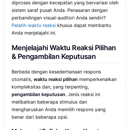
diproses dengan kecepatan yang bervariasi oleh
sistem saraf pusat Anda. Penasaran dengan
perbandingan visual-auditori Anda sendiri?
Pelatih waktu reaksi
khusus dapat membantu
Anda menjelajahi ini.
Menjelajahi Waktu Reaksi Pilihan
& Pengambilan Keputusan
Berbeda dengan kesederhanaan respons
otomatis,
waktu reaksi pilihan
memperkenalkan
kompleksitas dan, yang terpenting,
pengambilan keputusan
. Jenis reaksi ini
melibatkan beberapa stimulus dan
mengharuskan Anda memilih respons yang
benar dari beberapa opsi.