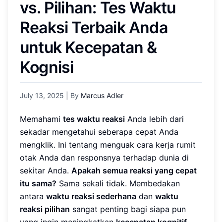
vs. Pilihan: Tes Waktu
Reaksi Terbaik Anda
untuk Kecepatan &
Kognisi
July 13, 2025
| By
Marcus Adler
Memahami
tes waktu reaksi
Anda lebih dari
sekadar mengetahui seberapa cepat Anda
mengklik. Ini tentang menguak cara kerja rumit
otak Anda dan responsnya terhadap dunia di
sekitar Anda.
Apakah semua reaksi yang cepat
itu sama?
Sama sekali tidak. Membedakan
antara
waktu reaksi sederhana
dan
waktu
reaksi pilihan
sangat penting bagi siapa pun
yang ingin meningkatkan
kecepatan kognitif