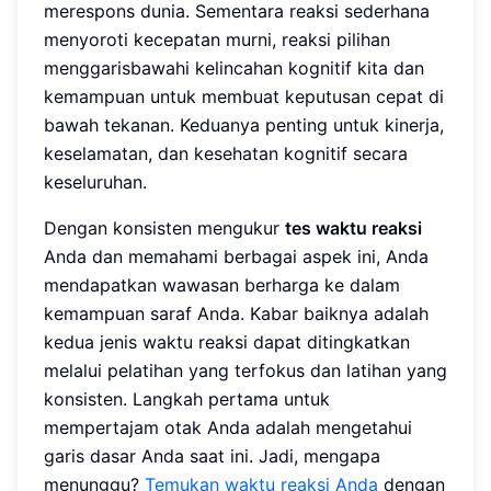
merespons dunia. Sementara reaksi sederhana
menyoroti kecepatan murni, reaksi pilihan
menggarisbawahi kelincahan kognitif kita dan
kemampuan untuk membuat keputusan cepat di
bawah tekanan. Keduanya penting untuk kinerja,
keselamatan, dan kesehatan kognitif secara
keseluruhan.
Dengan konsisten mengukur
tes waktu reaksi
Anda dan memahami berbagai aspek ini, Anda
mendapatkan wawasan berharga ke dalam
kemampuan saraf Anda. Kabar baiknya adalah
kedua jenis waktu reaksi dapat ditingkatkan
melalui pelatihan yang terfokus dan latihan yang
konsisten. Langkah pertama untuk
mempertajam otak Anda adalah mengetahui
garis dasar Anda saat ini. Jadi, mengapa
menunggu?
Temukan waktu reaksi Anda
dengan