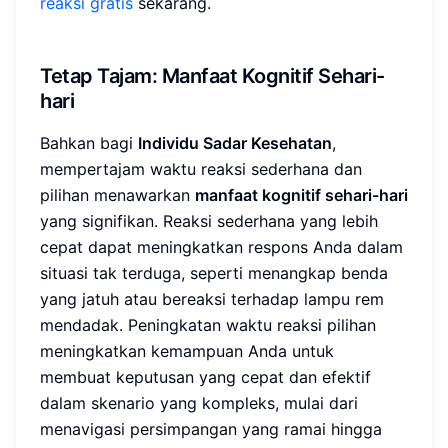
reaksi gratis
sekarang.
Tetap Tajam: Manfaat Kognitif Sehari-
hari
Bahkan bagi
Individu Sadar Kesehatan
,
mempertajam waktu reaksi sederhana dan
pilihan menawarkan
manfaat kognitif sehari-hari
yang signifikan. Reaksi sederhana yang lebih
cepat dapat meningkatkan respons Anda dalam
situasi tak terduga, seperti menangkap benda
yang jatuh atau bereaksi terhadap lampu rem
mendadak. Peningkatan waktu reaksi pilihan
meningkatkan kemampuan Anda untuk
membuat keputusan yang cepat dan efektif
dalam skenario yang kompleks, mulai dari
menavigasi persimpangan yang ramai hingga