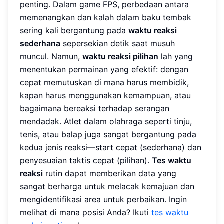
penting. Dalam game FPS, perbedaan antara
memenangkan dan kalah dalam baku tembak
sering kali bergantung pada
waktu reaksi
sederhana
sepersekian detik saat musuh
muncul. Namun,
waktu reaksi pilihan
lah yang
menentukan permainan yang efektif: dengan
cepat memutuskan di mana harus membidik,
kapan harus menggunakan kemampuan, atau
bagaimana bereaksi terhadap serangan
mendadak. Atlet dalam olahraga seperti tinju,
tenis, atau balap juga sangat bergantung pada
kedua jenis reaksi—start cepat (sederhana) dan
penyesuaian taktis cepat (pilihan).
Tes waktu
reaksi
rutin dapat memberikan data yang
sangat berharga untuk melacak kemajuan dan
mengidentifikasi area untuk perbaikan. Ingin
melihat di mana posisi Anda? Ikuti
tes waktu