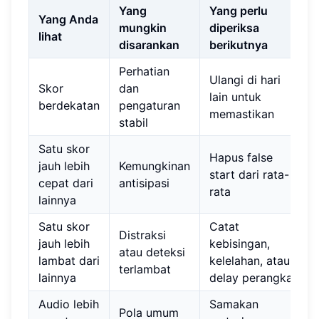
Yang
Yang perlu
Yang Anda
mungkin
diperiksa
lihat
disarankan
berikutnya
Perhatian
Ulangi di hari
Skor
dan
lain untuk
berdekatan
pengaturan
memastikan
stabil
Satu skor
Hapus false
jauh lebih
Kemungkinan
start dari rata-
cepat dari
antisipasi
rata
lainnya
Satu skor
Catat
Distraksi
jauh lebih
kebisingan,
atau deteksi
lambat dari
kelelahan, atau
terlambat
lainnya
delay perangkat
Audio lebih
Samakan
Pola umum