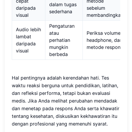
cepat
metode
dalam tugas
daripada
sebelum
sederhana
visual
membandingkan
Pengaturan
Audio lebih
atau
Periksa volume,
lambat
perhatian
headphone, dan
daripada
mungkin
metode respons
visual
berbeda
Hal pentingnya adalah kerendahan hati. Tes
waktu reaksi berguna untuk pendidikan, latihan,
dan refleksi performa, tetapi bukan evaluasi
medis. Jika Anda melihat perubahan mendadak
dan menetap pada respons Anda serta khawatir
tentang kesehatan, diskusikan kekhawatiran itu
dengan profesional yang memenuhi syarat.