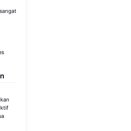
 sangat
es
un
nkan
ktif
sa