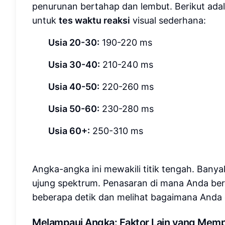
penurunan bertahap dan lembut. Berikut adal
untuk
tes waktu reaksi
visual sederhana:
Usia 20-30:
190-220 ms
Usia 30-40:
210-240 ms
Usia 40-50:
220-260 ms
Usia 50-60:
230-280 ms
Usia 60+:
250-310 ms
Angka-angka ini mewakili titik tengah. Bany
ujung spektrum. Penasaran di mana Anda be
beberapa detik dan melihat bagaimana Anda 
Melampaui Angka: Faktor Lain yang Mem