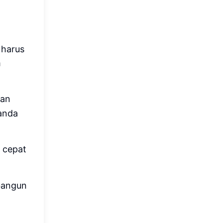
 harus
m
han
randa
 cepat
bangun