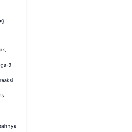
ng
ak,
ega-3
reaksi
ns.
bahnya