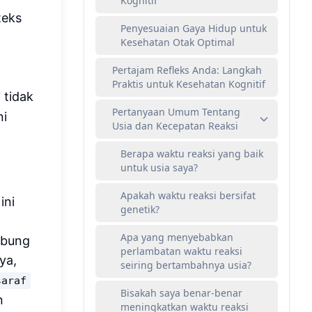
Kognitif
teks
Penyesuaian Gaya Hidup untuk
Kesehatan Otak Optimal
Pertajam Refleks Anda: Langkah
Praktis untuk Kesehatan Kognitif
i tidak
Pertanyaan Umum Tentang
ni
Usia dan Kecepatan Reaksi
Berapa waktu reaksi yang baik
untuk usia saya?
Apakah waktu reaksi bersifat
ini
genetik?
Apa yang menyebabkan
ubung
perlambatan waktu reaksi
ya,
seiring bertambahnya usia?
saraf
Bisakah saya benar-benar
an
meningkatkan waktu reaksi