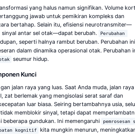
ransformasi yang halus namun signifikan. Volume kor
 bertanggung jawab untuk pemikiran kompleks dan
ra bertahap. Selain itu, efisiensi neurotransmiter—
sinyal antar sel otak—dapat berubah.
Perubahan 
idupan, seperti halnya rambut beruban. Perubahan in
seran dalam dinamika operasional otak. Perubahan i
seumur hidup.
otak
mponen Kunci
gan jalan raya yang luas. Saat Anda muda, jalan raya 
l, zat berlemak yang mengisolasi serat saraf dan
kecepatan luar biasa. Seiring bertambahnya usia, sel
ni tidak memblokir sinyal, tetapi dapat memperlambatn
ami beberapa gundukan. Ini memengaruhi
pemrosesan 
kita mungkin menurun, meningkatk
patan kognitif