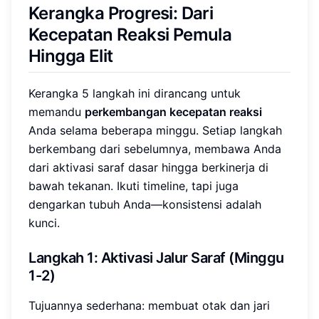
Kerangka Progresi: Dari
Kecepatan Reaksi Pemula
Hingga Elit
Kerangka 5 langkah ini dirancang untuk
memandu
perkembangan kecepatan reaksi
Anda selama beberapa minggu. Setiap langkah
berkembang dari sebelumnya, membawa Anda
dari aktivasi saraf dasar hingga berkinerja di
bawah tekanan. Ikuti timeline, tapi juga
dengarkan tubuh Anda—konsistensi adalah
kunci.
Langkah 1: Aktivasi Jalur Saraf (Minggu
1-2)
Tujuannya sederhana: membuat otak dan jari