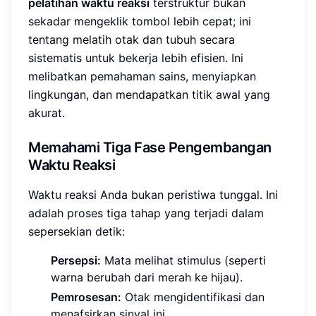
pelatihan waktu reaksi
terstruktur bukan
sekadar mengeklik tombol lebih cepat; ini
tentang melatih otak dan tubuh secara
sistematis untuk bekerja lebih efisien. Ini
melibatkan pemahaman sains, menyiapkan
lingkungan, dan mendapatkan titik awal yang
akurat.
Memahami Tiga Fase Pengembangan
Waktu Reaksi
Waktu reaksi Anda bukan peristiwa tunggal. Ini
adalah proses tiga tahap yang terjadi dalam
sepersekian detik:
Persepsi:
Mata melihat stimulus (seperti
warna berubah dari merah ke hijau).
Pemrosesan:
Otak mengidentifikasi dan
menafsirkan sinyal ini.