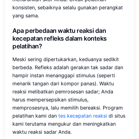
konsisten, sebaiknya selalu gunakan perangkat
yang sama.
Apa perbedaan waktu reaksi dan
kecepatan refleks dalam konteks
pelatihan?
Meski sering dipertukarkan, keduanya sedikit
berbeda. Refleks adalah gerakan tak sadar dan
hampir instan menanggapi stimulus (seperti
menarik tangan dari kompor panas). Waktu
reaksi melibatkan pemrosesan sadar; Anda
harus mempersepsikan stimulus,
memprosesnya, lalu memilih bereaksi. Program
pelatihan kami dan
tes kecepatan reaksi
di situs
kami terutama mengukur dan meningkatkan
waktu reaksi sadar Anda.