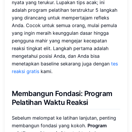
nyata yang terukur. Lupakan tips acak; ini
adalah program pelatihan terstruktur 5 langkah
yang dirancang untuk mempertajam refleks
Anda. Cocok untuk semua orang, mulai pemula
yang ingin meraih keunggulan dasar hingga
pengguna mahir yang mengejar kecepatan
reaksi tingkat elit. Langkah pertama adalah
mengetahui posisi Anda, dan Anda bisa
menetapkan baseline sekarang juga dengan
tes
reaksi gratis
kami.
Membangun Fondasi: Program
Pelatihan Waktu Reaksi
Sebelum melompat ke latihan lanjutan, penting
membangun fondasi yang kokoh.
Program