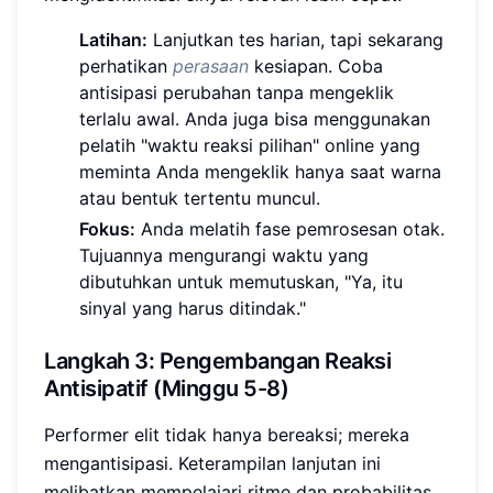
Latihan:
Lanjutkan tes harian, tapi sekarang
perhatikan
perasaan
kesiapan. Coba
antisipasi perubahan tanpa mengeklik
terlalu awal. Anda juga bisa menggunakan
pelatih "waktu reaksi pilihan" online yang
meminta Anda mengeklik hanya saat warna
atau bentuk tertentu muncul.
Fokus:
Anda melatih fase pemrosesan otak.
Tujuannya mengurangi waktu yang
dibutuhkan untuk memutuskan, "Ya, itu
sinyal yang harus ditindak."
Langkah 3: Pengembangan Reaksi
Antisipatif (Minggu 5-8)
Performer elit tidak hanya bereaksi; mereka
mengantisipasi. Keterampilan lanjutan ini
melibatkan mempelajari ritme dan probabilitas