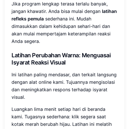
Jika program lengkap terasa terlalu banyak,
jangan khawatir. Anda bisa mulai dengan
latihan
refleks pemula
sederhana ini. Mudah
dimasukkan dalam kehidupan sehari-hari dan
akan mulai mempertajam keterampilan reaksi
Anda segera.
Latihan Perubahan Warna: Menguasai
Isyarat Reaksi Visual
Ini latihan paling mendasar, dan terkait langsung
dengan alat online kami. Tujuannya mengisolasi
dan meningkatkan respons terhadap isyarat
visual.
Luangkan lima menit setiap hari di beranda
kami. Tugasnya sederhana: klik segera saat
kotak merah berubah hijau. Latihan ini melatih