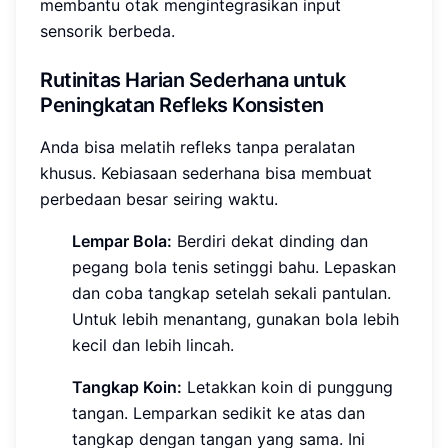
membantu otak mengintegrasikan input
sensorik berbeda.
Rutinitas Harian Sederhana untuk
Peningkatan Refleks Konsisten
Anda bisa melatih refleks tanpa peralatan
khusus. Kebiasaan sederhana bisa membuat
perbedaan besar seiring waktu.
Lempar Bola:
Berdiri dekat dinding dan
pegang bola tenis setinggi bahu. Lepaskan
dan coba tangkap setelah sekali pantulan.
Untuk lebih menantang, gunakan bola lebih
kecil dan lebih lincah.
Tangkap Koin:
Letakkan koin di punggung
tangan. Lemparkan sedikit ke atas dan
tangkap dengan tangan yang sama. Ini