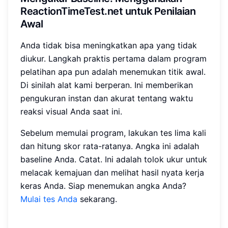
ReactionTimeTest.net untuk Penilaian
Awal
Anda tidak bisa meningkatkan apa yang tidak
diukur. Langkah praktis pertama dalam program
pelatihan apa pun adalah menemukan titik awal.
Di sinilah alat kami berperan. Ini memberikan
pengukuran instan dan akurat tentang waktu
reaksi visual Anda saat ini.
Sebelum memulai program, lakukan tes lima kali
dan hitung skor rata-ratanya. Angka ini adalah
baseline Anda. Catat. Ini adalah tolok ukur untuk
melacak kemajuan dan melihat hasil nyata kerja
keras Anda. Siap menemukan angka Anda?
Mulai tes Anda
sekarang.