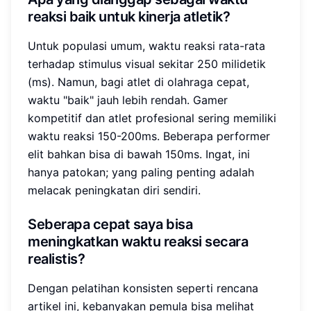
reaksi baik untuk kinerja atletik?
Untuk populasi umum, waktu reaksi rata-rata
terhadap stimulus visual sekitar 250 milidetik
(ms). Namun, bagi atlet di olahraga cepat,
waktu "baik" jauh lebih rendah. Gamer
kompetitif dan atlet profesional sering memiliki
waktu reaksi 150-200ms. Beberapa performer
elit bahkan bisa di bawah 150ms. Ingat, ini
hanya patokan; yang paling penting adalah
melacak peningkatan diri sendiri.
Seberapa cepat saya bisa
meningkatkan waktu reaksi secara
realistis?
Dengan pelatihan konsisten seperti rencana
artikel ini, kebanyakan pemula bisa melihat