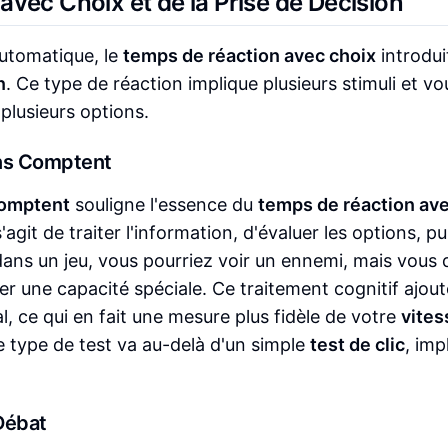
vec Choix et de la Prise de Décision
automatique, le
temps de réaction avec choix
introdui
n
. Ce type de réaction implique plusieurs stimuli et vo
plusieurs options.
ons Comptent
comptent
souligne l'essence du
temps de réaction av
 s'agit de traiter l'information, d'évaluer les options, pu
dans un jeu, vous pourriez voir un ennemi, mais vous
liser une capacité spéciale. Ce traitement cognitif ajou
 ce qui en fait une mesure plus fidèle de votre
vites
 type de test va au-delà d'un simple
test de clic
, imp
Débat