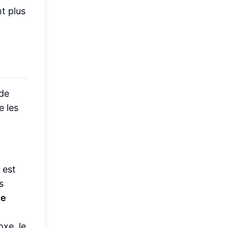
t plus
 de
e les
 est
s
de
xe, le