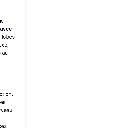
ue
 avec
s lobes
exe,
s au
ction.
Les
rveau
ces