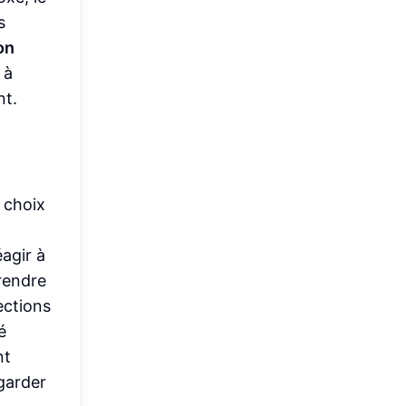
s
on
 à
t.
c choix
agir à
rendre
ections
é
nt
garder