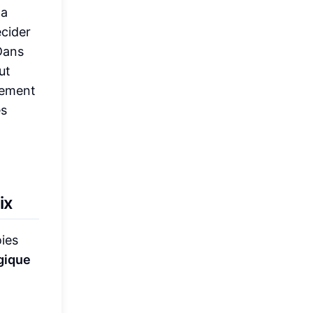
la
écider
 Dans
ut
dement
es
ix
ies
gique