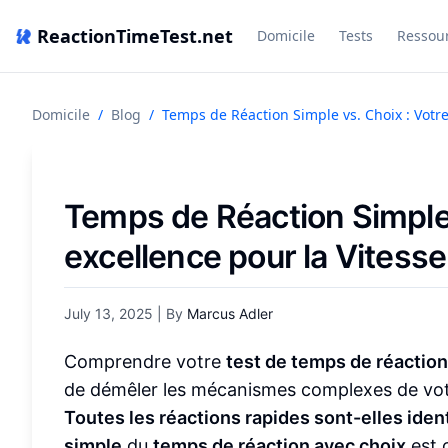
ReactionTimeTest.net
Domicile
Tests
Ressou
Domicile
/
Blog
/
Temps de Réaction Simple vs. Choix : Votre 
Temps de Réaction Simple 
excellence pour la Vitesse
July 13, 2025
| By
Marcus Adler
Comprendre votre
test de temps de réaction
de démêler les mécanismes complexes de vot
Toutes les réactions rapides sont-elles iden
simple
du
temps de réaction avec choix
est 