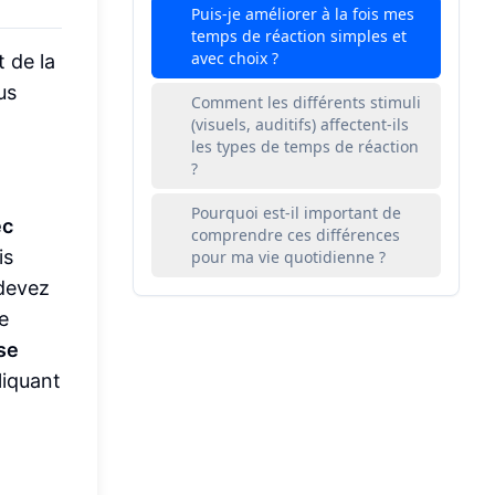
Puis-je améliorer à la fois mes
temps de réaction simples et
avec choix ?
t de la
us
Comment les différents stimuli
(visuels, auditifs) affectent-ils
les types de temps de réaction
?
Pourquoi est-il important de
ec
comprendre ces différences
is
pour ma vie quotidienne ?
 devez
te
se
liquant