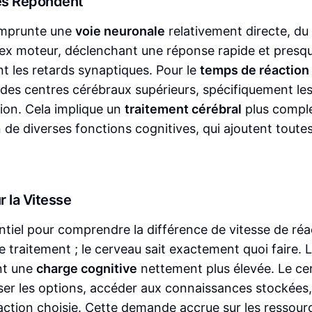
es Répondent
 emprunte une
voie neuronale
relativement directe, du
ortex moteur, déclenchant une réponse rapide et presq
nt les retards synaptiques. Pour le
temps de réaction
s des centres cérébraux supérieurs, spécifiquement le
sion. Cela implique un
traitement cérébral
plus compl
 de diverses fonctions cognitives, qui ajoutent toute
 la Vitesse
ntiel pour comprendre la différence de vitesse de réa
 traitement ; le cerveau sait exactement quoi faire. 
nt une
charge cognitive
nettement plus élevée. Le ce
eser les options, accéder aux connaissances stockées,
 l'action choisie. Cette demande accrue sur les ressour