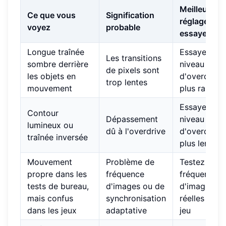
Meilleur
Ce que vous
Signification
réglage à
voyez
probable
essayer
Longue traînée
Essayez un
Les transitions
sombre derrière
niveau
de pixels sont
les objets en
d'overdrive
trop lentes
mouvement
plus rapide
Essayez un
Contour
Dépassement
niveau
lumineux ou
dû à l'overdrive
d'overdrive
traînée inversée
plus lent
Mouvement
Problème de
Testez aux
propre dans les
fréquence
fréquences
tests de bureau,
d'images ou de
d'images
mais confus
synchronisation
réelles du
dans les jeux
adaptative
jeu