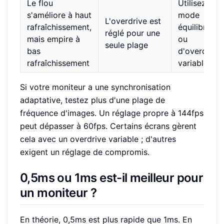
Le flou
Utilisez un
s'améliore à haut
mode
L'overdrive est
rafraîchissement,
équilibré
réglé pour une
mais empire à
ou
seule plage
bas
d'overdrive
rafraîchissement
variable
Si votre moniteur a une synchronisation
adaptative, testez plus d'une plage de
fréquence d'images. Un réglage propre à 144fps
peut dépasser à 60fps. Certains écrans gèrent
cela avec un overdrive variable ; d'autres
exigent un réglage de compromis.
0,5ms ou 1ms est-il meilleur pour
un moniteur ?
En théorie, 0,5ms est plus rapide que 1ms. En