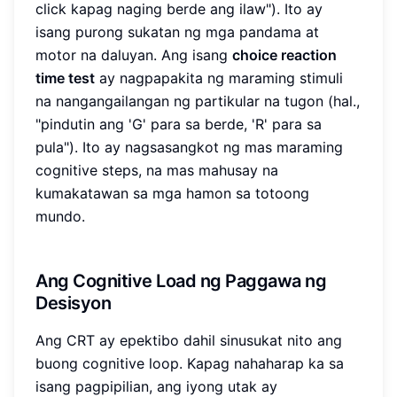
click kapag naging berde ang ilaw"). Ito ay
isang purong sukatan ng mga pandama at
motor na daluyan. Ang isang
choice reaction
time test
ay nagpapakita ng maraming stimuli
na nangangailangan ng partikular na tugon (hal.,
"pindutin ang 'G' para sa berde, 'R' para sa
pula"). Ito ay nagsasangkot ng mas maraming
cognitive steps, na mas mahusay na
kumakatawan sa mga hamon sa totoong
mundo.
Ang Cognitive Load ng Paggawa ng
Desisyon
Ang CRT ay epektibo dahil sinusukat nito ang
buong cognitive loop. Kapag nahaharap ka sa
isang pagpipilian, ang iyong utak ay