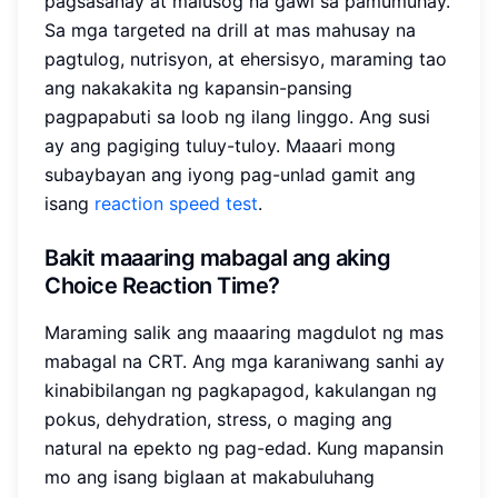
pagsasanay at malusog na gawi sa pamumuhay.
Sa mga targeted na drill at mas mahusay na
pagtulog, nutrisyon, at ehersisyo, maraming tao
ang nakakakita ng kapansin-pansing
pagpapabuti sa loob ng ilang linggo. Ang susi
ay ang pagiging tuluy-tuloy. Maaari mong
subaybayan ang iyong pag-unlad gamit ang
isang
reaction speed test
.
Bakit maaaring mabagal ang aking
Choice Reaction Time?
Maraming salik ang maaaring magdulot ng mas
mabagal na CRT. Ang mga karaniwang sanhi ay
kinabibilangan ng pagkapagod, kakulangan ng
pokus, dehydration, stress, o maging ang
natural na epekto ng pag-edad. Kung mapansin
mo ang isang biglaan at makabuluhang