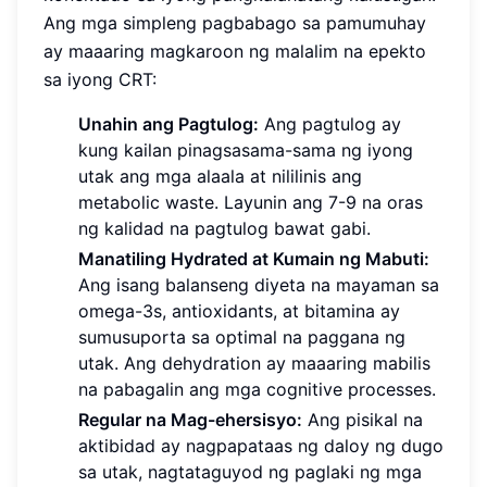
Ang mga simpleng pagbabago sa pamumuhay
ay maaaring magkaroon ng malalim na epekto
sa iyong CRT:
Unahin ang Pagtulog:
Ang pagtulog ay
kung kailan pinagsasama-sama ng iyong
utak ang mga alaala at nililinis ang
metabolic waste. Layunin ang 7-9 na oras
ng kalidad na pagtulog bawat gabi.
Manatiling Hydrated at Kumain ng Mabuti:
Ang isang balanseng diyeta na mayaman sa
omega-3s, antioxidants, at bitamina ay
sumusuporta sa optimal na paggana ng
utak. Ang dehydration ay maaaring mabilis
na pabagalin ang mga cognitive processes.
Regular na Mag-ehersisyo:
Ang pisikal na
aktibidad ay nagpapataas ng daloy ng dugo
sa utak, nagtataguyod ng paglaki ng mga