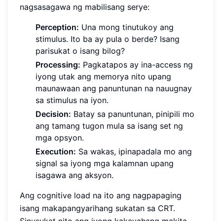
nagsasagawa ng mabilisang serye:
Perception:
Una mong tinutukoy ang
stimulus. Ito ba ay pula o berde? Isang
parisukat o isang bilog?
Processing:
Pagkatapos ay ina-access ng
iyong utak ang memorya nito upang
maunawaan ang panuntunan na nauugnay
sa stimulus na iyon.
Decision:
Batay sa panuntunan, pinipili mo
ang tamang tugon mula sa isang set ng
mga opsyon.
Execution:
Sa wakas, ipinapadala mo ang
signal sa iyong mga kalamnan upang
isagawa ang aksyon.
Ang cognitive load na ito ang nagpapaging
isang makapangyarihang sukatan sa CRT.
Sinusukat nito ang iyong kakayahang makita,