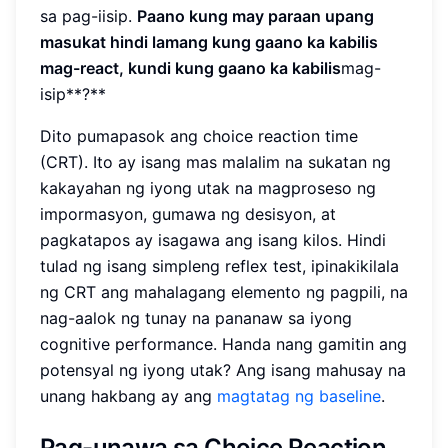
sa pag-iisip.
Paano kung may paraan upang
masukat hindi lamang kung gaano ka kabilis
mag-react, kundi kung gaano ka kabilis
mag-
isip**?**
Dito pumapasok ang choice reaction time
(CRT). Ito ay isang mas malalim na sukatan ng
kakayahan ng iyong utak na magproseso ng
impormasyon, gumawa ng desisyon, at
pagkatapos ay isagawa ang isang kilos. Hindi
tulad ng isang simpleng reflex test, ipinakikilala
ng CRT ang mahalagang elemento ng pagpili, na
nag-aalok ng tunay na pananaw sa iyong
cognitive performance. Handa nang gamitin ang
potensyal ng iyong utak? Ang isang mahusay na
unang hakbang ay ang
magtatag ng baseline
.
Pag-unawa sa Choice Reaction