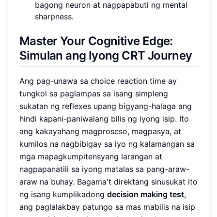
bagong neuron at nagpapabuti ng mental
sharpness.
Master Your Cognitive Edge:
Simulan ang Iyong CRT Journey
Ang pag-unawa sa choice reaction time ay
tungkol sa paglampas sa isang simpleng
sukatan ng reflexes upang bigyang-halaga ang
hindi kapani-paniwalang bilis ng iyong isip. Ito
ang kakayahang magproseso, magpasya, at
kumilos na nagbibigay sa iyo ng kalamangan sa
mga mapagkumpitensyang larangan at
nagpapanatili sa iyong matalas sa pang-araw-
araw na buhay. Bagama't direktang sinusukat ito
ng isang kumplikadong
decision making test
,
ang paglalakbay patungo sa mas mabilis na isip