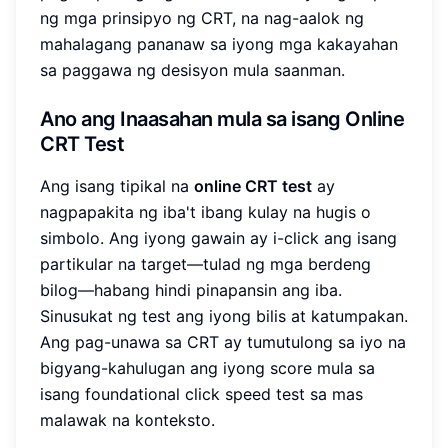
ng mga prinsipyo ng CRT, na nag-aalok ng
mahalagang pananaw sa iyong mga kakayahan
sa paggawa ng desisyon mula saanman.
Ano ang Inaasahan mula sa isang Online
CRT Test
Ang isang tipikal na
online CRT test
ay
nagpapakita ng iba't ibang kulay na hugis o
simbolo. Ang iyong gawain ay i-click ang isang
partikular na target—tulad ng mga berdeng
bilog—habang hindi pinapansin ang iba.
Sinusukat ng test ang iyong bilis at katumpakan.
Ang pag-unawa sa CRT ay tumutulong sa iyo na
bigyang-kahulugan ang iyong score mula sa
isang foundational click speed test sa mas
malawak na konteksto.