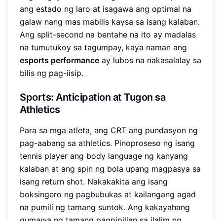
ang estado ng laro at isagawa ang optimal na
galaw nang mas mabilis kaysa sa isang kalaban.
Ang split-second na bentahe na ito ay madalas
na tumutukoy sa tagumpay, kaya naman ang
esports performance
ay lubos na nakasalalay sa
bilis ng pag-iisip.
Sports: Anticipation at Tugon sa
Athletics
Para sa mga atleta, ang CRT ang pundasyon ng
pag-aabang sa athletics. Pinoproseso ng isang
tennis player ang body language ng kanyang
kalaban at ang spin ng bola upang magpasya sa
isang return shot. Nakakakita ang isang
boksingero ng pagbubukas at kailangang agad
na pumili ng tamang suntok. Ang kakayahang
gumawa ng tamang pagpipilian sa ilalim ng