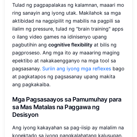
Tulad ng pagpapalakas ng kalamnan, maaari mo
ring sanayin ang iyong utak. Makilahok sa mga
aktibidad na nagpipilit ng mabilis na pagpili sa
ilalim ng pressure, tulad ng "brain training" apps
o ilang video games na idinisenyo upang
pagbutihin ang
cognitive flexibility
at bilis ng
pagproseso. Ang mga ito ay maaaring maging
epektibo at nakakaengganyo na mga tool sa
pagsasanay.
Suriin ang iyong mga reflexes
bago
at pagkatapos ng pagsasanay upang makita
ang pagkakaiba.
Mga Pagsasaayos sa Pamumuhay para
sa Mas Matalas na Paggawa ng
Desisyon
Ang iyong kakayahan sa pag-iisip ay malalim na
konektado sa iyong pangkalahatang kalusugan.