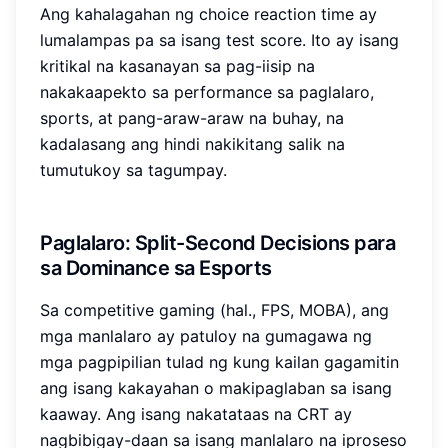
Ang kahalagahan ng choice reaction time ay
lumalampas pa sa isang test score. Ito ay isang
kritikal na kasanayan sa pag-iisip na
nakakaapekto sa performance sa paglalaro,
sports, at pang-araw-araw na buhay, na
kadalasang ang hindi nakikitang salik na
tumutukoy sa tagumpay.
Paglalaro: Split-Second Decisions para
sa Dominance sa Esports
Sa competitive gaming (hal., FPS, MOBA), ang
mga manlalaro ay patuloy na gumagawa ng
mga pagpipilian tulad ng kung kailan gagamitin
ang isang kakayahan o makipaglaban sa isang
kaaway. Ang isang nakatataas na CRT ay
nagbibigay-daan sa isang manlalaro na iproseso