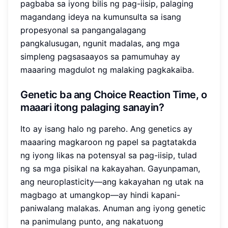
pagbaba sa iyong bilis ng pag-iisip, palaging
magandang ideya na kumunsulta sa isang
propesyonal sa pangangalagang
pangkalusugan, ngunit madalas, ang mga
simpleng pagsasaayos sa pamumuhay ay
maaaring magdulot ng malaking pagkakaiba.
Genetic ba ang Choice Reaction Time, o
maaari itong palaging sanayin?
Ito ay isang halo ng pareho. Ang genetics ay
maaaring magkaroon ng papel sa pagtatakda
ng iyong likas na potensyal sa pag-iisip, tulad
ng sa mga pisikal na kakayahan. Gayunpaman,
ang neuroplasticity—ang kakayahan ng utak na
magbago at umangkop—ay hindi kapani-
paniwalang malakas. Anuman ang iyong genetic
na panimulang punto, ang nakatuong