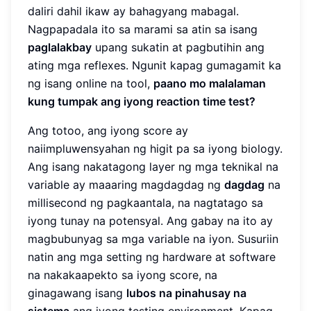
daliri dahil ikaw ay bahagyang mabagal.
Nagpapadala ito sa marami sa atin sa isang
paglalakbay
upang sukatin at pagbutihin ang
ating mga reflexes. Ngunit kapag gumagamit ka
ng isang online na tool,
paano mo malalaman
kung tumpak ang iyong reaction time test?
Ang totoo, ang iyong score ay
naiimpluwensyahan ng higit pa sa iyong biology.
Ang isang nakatagong layer ng mga teknikal na
variable ay maaaring magdagdag ng
dagdag
na
millisecond ng pagkaantala, na nagtatago sa
iyong tunay na potensyal. Ang gabay na ito ay
magbubunyag sa mga variable na iyon. Susuriin
natin ang mga setting ng hardware at software
na nakakaapekto sa iyong score, na
ginagawang isang
lubos na pinahusay na
sistema
ang iyong testing environment. Kapag