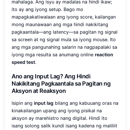
mahalaga. Ang isyu ay madalas na hindi ikaw;
ito ay ang iyong setup. Bago mo
mapagkakatiwalaan ang iyong score, kailangan
mong maunawaan ang mga hindi nakikitang
pagkaantala—ang latency—sa pagitan ng signal
sa screen at ng signal mula sa iyong mouse. Ito
ang mga pangunahing salarin na nagpapalaki sa
iyong mga resulta sa anumang online
reaction
speed test
.
Ano ang Input Lag? Ang Hindi
Nakikitang Pagkaantala sa Pagitan ng
Aksyon at Reaksyon
Isipin ang
input lag
bilang ang kabuuang oras na
kinakailangan upang ang iyong pisikal na
aksyon ay marehistro nang digital. Hindi ito
isang solong salik kundi isang kadena ng maliliit