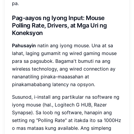
pa.
Pag-aayos ng Iyong Input: Mouse
Polling Rate, Drivers, at Mga Uri ng
Koneksyon
Pahusayin
natin ang iyong mouse. Una at sa
lahat, laging gumamit ng wired gaming mouse
para sa pagsubok. Bagama't bumuti na ang
wireless technology, ang wired connection ay
nananatiling pinaka-maaasahan at
pinakamababang latency na opsyon.
Susunod, i-install ang partikular na software ng
iyong mouse (hal., Logitech G HUB, Razer
Synapse). Sa loob ng software, hanapin ang
setting ng "Polling Rate" at itakda ito sa 1000Hz
o mas mataas kung available. Ang simpleng