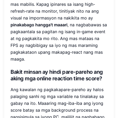
mas mabilis. Kapag ipinares sa isang high-
refresh-rate na monitor, tinitiyak nito na ang
visual na impormasyon na nakikita mo ay
pinakabago hangga't maaari
, na nagbabawas sa
pagkaantala sa pagitan ng isang in-game event
at ng pagkakita mo rito. Ang mas mataas na
FPS ay nagbibigay sa iyo ng mas maraming
pagkakataon upang makapag-react nang mas
maaga.
Bakit minsan ay hindi pare-pareho ang
aking mga online reaction time score?
Ang kawalan ng pagkakapare-pareho ay halos
palaging sanhi ng mga variable na tinalakay sa
gabay na ito. Maaaring mag-iba-iba ang iyong
score batay sa mga background process na
nagsisimula sa iyong PC, maliliit na pagbabago