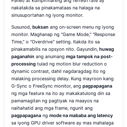
Panel) at kumpirmahing ang refresh rate ay
nakatakda sa pinakamataas na halaga na
sinusuportahan ng iyong monitor.
Susunod,
buksan
ang on-screen menu ng iyong
monitor. Maghanap ng "Game Mode," "Response
Time," o "Overdrive" setting. Itakda ito sa
pinakamabilis na opsyon nito. Gayundin,
huwag
paganahin
ang anumang
mga tampok na post-
processing
tulad ng motion blur reduction o
dynamic contrast, dahil nagdaragdag ito ng
malaking processing delay. Kung mayroon kang
G-Sync o FreeSync monitor, ang
pagpapagana
ng mga feature na ito ay makakatulong din sa
pamamagitan ng pagtiyak na maayos na
naihahatid ang mga frame, ngunit ang
pagpapagana
ng
mode na mababa ang latency
sa iyong GPU driver software ay mas mahalaga