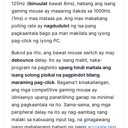
125Hz (
ibinuulat
bawat 8ms), habang ang isang
gaming mouse ay maaaring itakda sa 1000Hz
(1ms) o mas mataas pa. Ang mas mababang
polling rate ay
nagdudulot
ng isa pang
pagkaantala bago pa man makilala ang iyong
pag-click ng iyong PC.
Bukod pa rito, ang bawat mouse switch ay may
debounce
delay. Ito ay isang maliit, naka-
program na paghinto
upang hindi maitala ang
isang solong pisikal na pagpindot bilang
maraming pag-click
. Bagama't kinakailangan,
ang mga competitive gaming mouse ay
idinisenyo upang panatilihing ganap na minimal
ang pagkaantala na ito. Sama-sama, ang mga
peripheral delay na ito ay nag-aambag nang
malaki sa kabuuang input lag, na ginagawang
isang mahalagang bahagi ng isang
accurate test