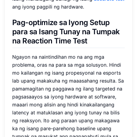
ang iyong pagpili ng hardware.
Pag-optimize sa Iyong Setup
para sa Isang Tunay na Tumpak
na Reaction Time Test
Ngayon na naintindihan mo na ang mga
problema, oras na para sa mga solusyon. Hindi
mo kailangan ng isang propesyonal na esports
lab upang makakuha ng maaasahang resulta. Sa
pamamagitan ng paggawa ng ilang targeted na
pagsasaayos sa iyong hardware at software,
maaari mong alisin ang hindi kinakailangang
latency at matuklasan ang iyong tunay na bilis
ng reaksyon. Ito ang paraan upang makagawa
ka ng isang pare-parehong baseline upang
tumpak na masukat ang pagpapabuti mula sa