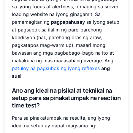
sa iyong focus at alertness, o maging sa server
load ng website na iyong ginagamit. Sa
pamamagitan ng
pagpapahusay
sa iyong setup
at pagsubok sa ilalim ng pare-parehong
kondisyon (hal., parehong oras ng araw,
pagkatapos mag-warm up), maaari mong
bawasan ang mga pagbabago-bago na ito at
makakuha ng mas maaasahang average. Ang
patuloy na pagsubok ng iyong reflexes
ang
susi
.
Ano ang ideal na pisikal at teknikal na
setup para sa pinakatumpak na reaction
time test?
Para sa pinakatumpak na resulta, ang iyong
ideal na setup ay dapat magsama ng: