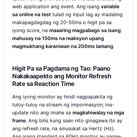
web application ang event. Ang isang
variable
sa online na test
tulad ng input lag ay madaling
makapagdagdag ng 20-50ms o higit pa sa
iyong score, na
maaaring magpabago sa isang
mahusay na 150ms na reaksyon upang
magmukhang karaniwan na 200ms lamang
.
Higit Pa sa Pagdama ng Tao: Paano
Nakakaapekto ang Monitor Refresh
Rate sa Reaction Time
Ang iyong monitor ay hindi nagpapakita ng
tuloy-tuloy na stream ng impormasyon; ina-
update nito ang imahe sa
magkahiwalay na mga
frame
. Ang bilis kung saan nito ginagawa ito ay
ang refresh rate, na sinusukat sa Hertz (Hz).
Ang isang standard na 60Hz monitor ay nagre-