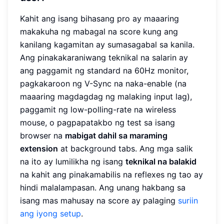
Kahit ang isang bihasang pro ay maaaring
makakuha ng mabagal na score kung ang
kanilang kagamitan ay sumasagabal sa kanila.
Ang pinakakaraniwang teknikal na salarin ay
ang paggamit ng standard na 60Hz monitor,
pagkakaroon ng V-Sync na naka-enable (na
maaaring magdagdag ng malaking input lag),
paggamit ng low-polling-rate na wireless
mouse, o pagpapatakbo ng test sa isang
browser na
mabigat dahil sa maraming
extension
at background tabs. Ang mga salik
na ito ay lumilikha ng isang
teknikal na balakid
na kahit ang pinakamabilis na reflexes ng tao ay
hindi malalampasan. Ang unang hakbang sa
isang mas mahusay na score ay palaging
suriin
ang iyong setup
.