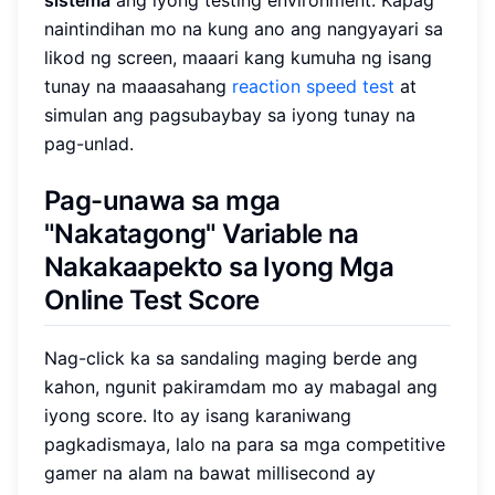
naintindihan mo na kung ano ang nangyayari sa
likod ng screen, maaari kang kumuha ng isang
tunay na maaasahang
reaction speed test
at
simulan ang pagsubaybay sa iyong tunay na
pag-unlad.
Pag-unawa sa mga
"Nakatagong" Variable na
Nakakaapekto sa Iyong Mga
Online Test Score
Nag-click ka sa sandaling maging berde ang
kahon, ngunit pakiramdam mo ay mabagal ang
iyong score. Ito ay isang karaniwang
pagkadismaya, lalo na para sa mga competitive
gamer na alam na bawat millisecond ay