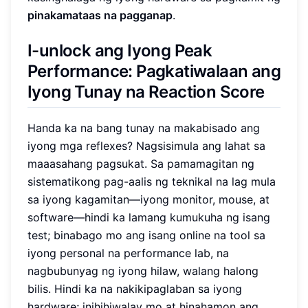
pinakamataas na pagganap
.
I-unlock ang Iyong Peak
Performance: Pagkatiwalaan ang
Iyong Tunay na Reaction Score
Handa ka na bang tunay na makabisado ang
iyong mga reflexes? Nagsisimula ang lahat sa
maaasahang pagsukat. Sa pamamagitan ng
sistematikong pag-aalis ng teknikal na lag mula
sa iyong kagamitan—iyong monitor, mouse, at
software—hindi ka lamang kumukuha ng isang
test; binabago mo ang isang online na tool sa
iyong personal na performance lab, na
nagbubunyag ng iyong hilaw, walang halong
bilis. Hindi ka na nakikipaglaban sa iyong
hardware; inihihiwalay mo at hinahamon ang