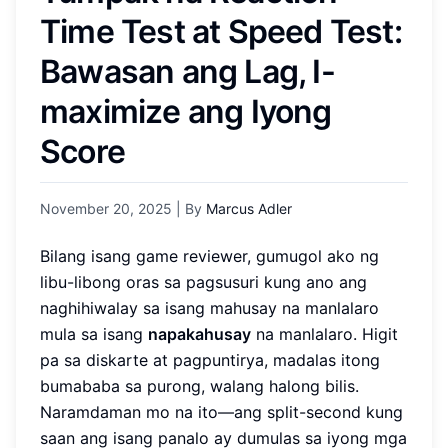
Time Test at Speed Test:
Bawasan ang Lag, I-
maximize ang Iyong
Score
November 20, 2025
| By
Marcus Adler
Bilang isang game reviewer, gumugol ako ng
libu-libong oras sa pagsusuri kung ano ang
naghihiwalay sa isang mahusay na manlalaro
mula sa isang
napakahusay
na manlalaro. Higit
pa sa diskarte at pagpuntirya, madalas itong
bumababa sa purong, walang halong bilis.
Naramdaman mo na ito—ang split-second kung
saan ang isang panalo ay dumulas sa iyong mga