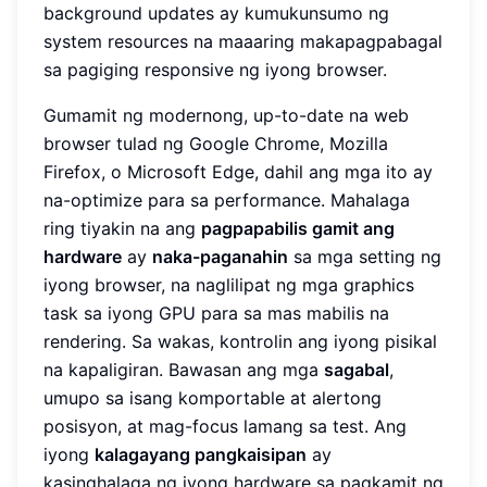
background updates ay kumukunsumo ng
system resources na maaaring makapagpabagal
sa pagiging responsive ng iyong browser.
Gumamit ng modernong, up-to-date na web
browser tulad ng Google Chrome, Mozilla
Firefox, o Microsoft Edge, dahil ang mga ito ay
na-optimize para sa performance. Mahalaga
ring tiyakin na ang
pagpapabilis gamit ang
hardware
ay
naka-paganahin
sa mga setting ng
iyong browser, na naglilipat ng mga graphics
task sa iyong GPU para sa mas mabilis na
rendering. Sa wakas, kontrolin ang iyong pisikal
na kapaligiran. Bawasan ang mga
sagabal
,
umupo sa isang komportable at alertong
posisyon, at mag-focus lamang sa test. Ang
iyong
kalagayang pangkaisipan
ay
kasinghalaga ng iyong hardware sa pagkamit ng