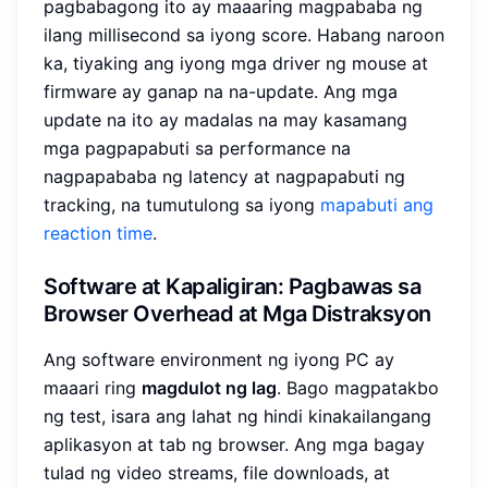
pagbabagong ito ay maaaring magpababa ng
ilang millisecond sa iyong score. Habang naroon
ka, tiyaking ang iyong mga driver ng mouse at
firmware ay ganap na na-update. Ang mga
update na ito ay madalas na may kasamang
mga pagpapabuti sa performance na
nagpapababa ng latency at nagpapabuti ng
tracking, na tumutulong sa iyong
mapabuti ang
reaction time
.
Software at Kapaligiran: Pagbawas sa
Browser Overhead at Mga Distraksyon
Ang software environment ng iyong PC ay
maaari ring
magdulot ng lag
. Bago magpatakbo
ng test, isara ang lahat ng hindi kinakailangang
aplikasyon at tab ng browser. Ang mga bagay
tulad ng video streams, file downloads, at