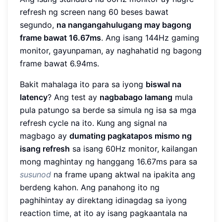
refresh ng screen nang 60 beses bawat
segundo,
na nangangahulugang may bagong
frame bawat 16.67ms
. Ang isang 144Hz gaming
monitor, gayunpaman, ay naghahatid ng bagong
frame bawat 6.94ms.
Bakit mahalaga ito para sa iyong
biswal na
latency
? Ang test ay
nagbabago lamang
mula
pula patungo sa berde sa simula ng isa sa mga
refresh cycle na ito. Kung ang signal na
magbago ay
dumating pagkatapos mismo ng
isang refresh
sa isang 60Hz monitor, kailangan
mong maghintay ng hanggang 16.67ms para sa
susunod
na frame upang aktwal na ipakita ang
berdeng kahon. Ang panahong ito ng
paghihintay ay direktang idinagdag sa iyong
reaction time, at ito ay isang pagkaantala na