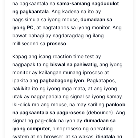
na pagkaantala na
sama-samang nagdudulot
ng pagkaantala
. Ang kadena na ito ay
nagsisimula sa iyong mouse,
dumadaan sa
iyong PC
, at nagtatapos sa iyong monitor. Ang
bawat bahagi ay nagdaragdag ng ilang
millisecond sa
proseso
.
Kapag ang isang reaction time test ay
nagpapakita ng
biswal na pahiwatig
, ang iyong
monitor ay kailangan munang iproseso at
ipakita ang
pagbabagong iyon
. Pagkatapos,
nakikita ito ng iyong mga mata, at ang iyong
utak ay nagpapadala ng signal sa iyong kamay.
Iki-click mo ang mouse, na may sariling
panloob
na pagkaantala sa pagproseso
(debounce). Ang
signal ng pag-click na iyon ay
dumadaan sa
iyong computer
, pinoproseso ng operating
system at ng browser, at sa wakas,
itinatala
ng