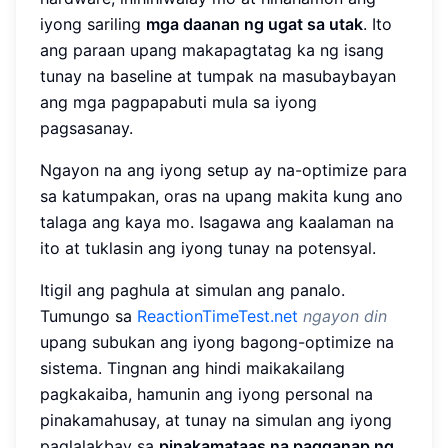
iyong sariling
mga daanan ng ugat sa utak
. Ito
ang paraan upang makapagtatag ka ng isang
tunay na baseline at tumpak na masubaybayan
ang mga pagpapabuti mula sa iyong
pagsasanay.
Ngayon na ang iyong setup ay na-optimize para
sa katumpakan, oras na upang makita kung ano
talaga ang kaya mo. Isagawa ang kaalaman na
ito at tuklasin ang iyong tunay na potensyal.
Itigil ang paghula at simulan ang panalo.
Tumungo sa
ReactionTimeTest.net
ngayon din
upang subukan ang iyong bagong-optimize na
sistema. Tingnan ang hindi maikakailang
pagkakaiba, hamunin ang iyong personal na
pinakamahusay, at tunay na simulan ang iyong
paglalakbay sa
pinakamataas na pagganap ng