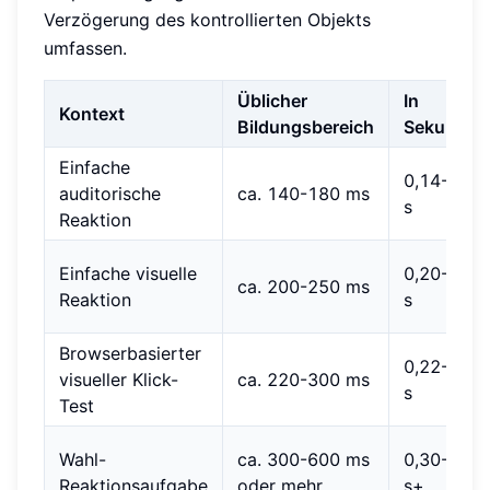
Verzögerung des kontrollierten Objekts
umfassen.
Üblicher
In
Kontext
Bildungsbereich
Sekunden
Einfache
0,14-0,18
auditorische
ca. 140-180 ms
s
Reaktion
Einfache visuelle
0,20-0,25
ca. 200-250 ms
Reaktion
s
Browserbasierter
0,22-0,30
visueller Klick-
ca. 220-300 ms
s
Test
Wahl-
ca. 300-600 ms
0,30-0,60
Reaktionsaufgabe
oder mehr
s+