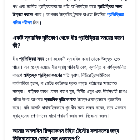
পথ এবং জ্ঞানীয় প্রক্রিয়াকরণের গতি অপ্টিমাইজ করে
প্রতিক্রিয়া সময়
উন্নত করতে
পারে। আপনার উন্নতির ট্র্যাক রাখতে নিয়মিত
প্রতিক্রিয়া
গতির পরীক্ষা
নিন।
একটি স্নায়বিক দৃষ্টিকোণ থেকে ধীর প্রতিক্রিয়া সময়ের কারণ
কী?
ধীর
প্রতিক্রিয়া সময়
বেশ কয়েকটি স্নায়বিক কারণ থেকে উদ্ভূত হতে
পারে। এর মধ্যে রয়েছে ধীর স্নায়ু পরিবাহী বেগ, ক্লান্তি বা বার্ধক্যজনিত
কারণে
মস্তিষ্ক প্রক্রিয়াকরণের
গতি হ্রাস, নিউরোট্রান্সমিটারের
কার্যকারিতা হ্রাস, বা মোটর কর্টেক্সের দ্রুত কমান্ড পাঠানোর ক্ষমতাতে
সমস্যা। বাহ্যিক কারণ যেমন খারাপ ঘুম, নির্দিষ্ট ওষুধ এবং দীর্ঘস্থায়ী চাপও
গতির উপর আপনার
স্নায়বিক দৃষ্টিকোণকে
উল্লেখযোগ্যভাবে প্রভাবিত
করে। যদি আপনি ধারাবাহিকভাবে খুব ধীর সময় লক্ষ্য করেন, তবে একজন
স্বাস্থ্যসেবা পেশাদারের সাথে পরামর্শ করার কথা বিবেচনা করুন।
আমার অনলাইন রিঅ্যাকশন টাইম টেস্টের ফলাফলের জন্য
নিউরোসায়েন্স বোঝা কেন গুরুত্বপূর্ণ?